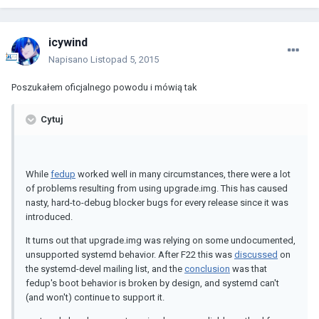
icywind
Napisano
Listopad 5, 2015
Poszukałem oficjalnego powodu i mówią tak
Cytuj
While
fedup
worked well in many circumstances, there were a lot
of problems resulting from using upgrade.img. This has caused
nasty, hard-to-debug blocker bugs for every release since it was
introduced.
It turns out that upgrade.img was relying on some undocumented,
unsupported systemd behavior. After F22 this was
discussed
on
the systemd-devel mailing list, and the
conclusion
was that
fedup's boot behavior is broken by design, and systemd can't
(and won't) continue to support it.