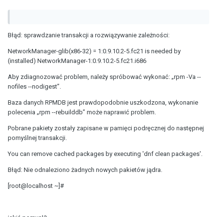
Błąd: sprawdzanie transakcji a rozwiązywanie zależności:
NetworkManager-glib(x86-32) = 1:0.9.10.2-5.fc21 is needed by
(installed) NetworkManager-1:0.9.10.2-5.fc21.i686
Aby zdiagnozować problem, należy spróbować wykonać: „rpm -Va --
nofiles --nodigest”.
Baza danych RPMDB jest prawdopodobnie uszkodzona, wykonanie
polecenia „rpm --rebuilddb” może naprawić problem.
Pobrane pakiety zostały zapisane w pamięci podręcznej do następnej
pomyślnej transakcji.
You can remove cached packages by executing 'dnf clean packages'.
Błąd: Nie odnaleziono żadnych nowych pakietów jądra.
[root@localhost ~]#