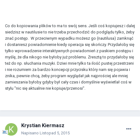
Co do kopiowania plików to ma to swój sens. Jeśli coś kopiujesz i dalej
siedzisz w nautilusie to nie trzeba przechodzić do podglądu tylko, żeby
znać postęp. W przeciwnym wypadku możesz go (nautilusa) zamknąć
i dostaniesz powiadomienie kiedy operacja się skończy. Przydałoby się
tylko wprowadzenie interaktywnych powiadomień z paskiem postępu i
myślę, że dla nikogo nie byłoby już problemu. Zresztą to przydałoby się
też do np. słuchania muzyki. Dziwi mnie tylko ta ilość pustej przestrzeni
i nie rozumiem za bardzo koncepcji przycisku który nam się pojawia i
znika, pewnie chcą, żeby program wyglądał jak najprościej ale mniej
zamieszania byłoby gdyby był cały czas i domyślnie wyświetlał coś w
stylu "nic się aktualnie nie kopiuje/przenosi".
Krystian Kiermasz
Napisano
Listopad 5, 2015