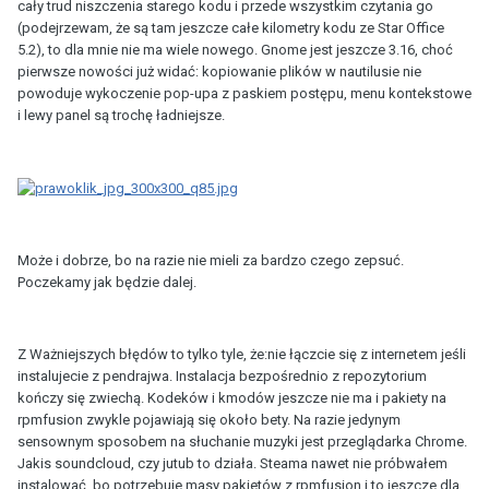
cały trud niszczenia starego kodu i przede wszystkim czytania go
(podejrzewam, że są tam jeszcze całe kilometry kodu ze Star Office
5.2), to dla mnie nie ma wiele nowego. Gnome jest jeszcze 3.16, choć
pierwsze nowości już widać: kopiowanie plików w nautilusie nie
powoduje wykoczenie pop-upa z paskiem postępu, menu kontekstowe
i lewy panel są trochę ładniejsze.
Może i dobrze, bo na razie nie mieli za bardzo czego zepsuć.
Poczekamy jak będzie dalej.
Z Ważniejszych błędów to tylko tyle, że:nie łączcie się z internetem jeśli
instalujecie z pendrajwa. Instalacja bezpośrednio z repozytorium
kończy się zwiechą. Kodeków i kmodów jeszcze nie ma i pakiety na
rpmfusion zwykle pojawiają się około bety. Na razie jedynym
sensownym sposobem na słuchanie muzyki jest przeglądarka Chrome.
Jakis soundcloud, czy jutub to działa. Steama nawet nie próbwałem
instalować, bo potrzebuje masy pakietów z rpmfusion i to jeszcze dla