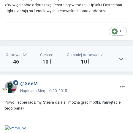
x86, więc sobie odpuszczę. Proste gry w rodzaju Uplink i Faster than
Light działają na kernelowych sterownikach bardz odobrze.
1
Odpowiedzi
Created
Ostatniej odpowiedzi
46
10 l
10 l
@SeeM
Napisano
Sierpień 20, 2015
Powoli sobie radzimy. Steam działa i można grać mp3ki. Pamiętacie
tego pana?