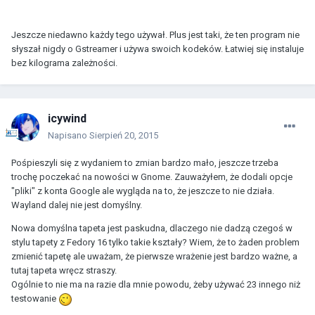
Jeszcze niedawno każdy tego używał. Plus jest taki, że ten program nie
słyszał nigdy o Gstreamer i używa swoich kodeków. Łatwiej się instaluje
bez kilograma zależności.
icywind
Napisano
Sierpień 20, 2015
Pośpieszyli się z wydaniem to zmian bardzo mało, jeszcze trzeba
trochę poczekać na nowości w Gnome. Zauważyłem, że dodali opcje
"pliki" z konta Google ale wygląda na to, że jeszcze to nie działa.
Wayland dalej nie jest domyślny.
Nowa domyślna tapeta jest paskudna, dlaczego nie dadzą czegoś w
stylu tapety z Fedory 16 tylko takie kształy? Wiem, że to żaden problem
zmienić tapetę ale uważam, że pierwsze wrażenie jest bardzo ważne, a
tutaj tapeta wręcz straszy.
Ogólnie to nie ma na razie dla mnie powodu, żeby używać 23 innego niż
testowanie