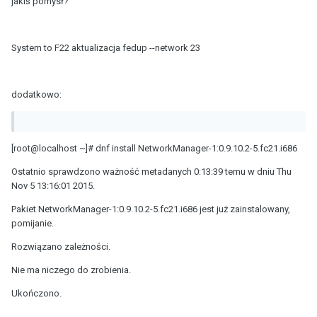
jakiś pomysł?
System to F22 aktualizacja fedup --network 23
dodatkowo:
[root@localhost ~]# dnf install NetworkManager-1:0.9.10.2-5.fc21.i686
Ostatnio sprawdzono ważność metadanych 0:13:39 temu w dniu Thu
Nov 5 13:16:01 2015.
Pakiet NetworkManager-1:0.9.10.2-5.fc21.i686 jest już zainstalowany,
pomijanie.
Rozwiązano zależności.
Nie ma niczego do zrobienia.
Ukończono.