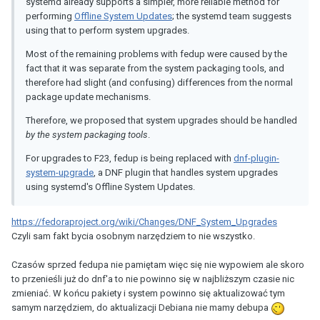
systemd already supports a simpler, more reliable method for
performing
Offline System Updates
; the systemd team suggests
using that to perform system upgrades.
Most of the remaining problems with fedup were caused by the
fact that it was separate from the system packaging tools, and
therefore had slight (and confusing) differences from the normal
package update mechanisms.
Therefore, we proposed that system upgrades should be handled
by the system packaging tools
.
For upgrades to F23, fedup is being replaced with
dnf-plugin-
system-upgrade
, a DNF plugin that handles system upgrades
using systemd's Offline System Updates.
https://fedoraproject.org/wiki/Changes/DNF_System_Upgrades
Czyli sam fakt bycia osobnym narzędziem to nie wszystko.
Czasów sprzed fedupa nie pamiętam więc się nie wypowiem ale skoro
to przenieśli już do dnf'a to nie powinno się w najbliższym czasie nic
zmieniać. W końcu pakiety i system powinno się aktualizować tym
samym narzędziem, do aktualizacji Debiana nie mamy debupa