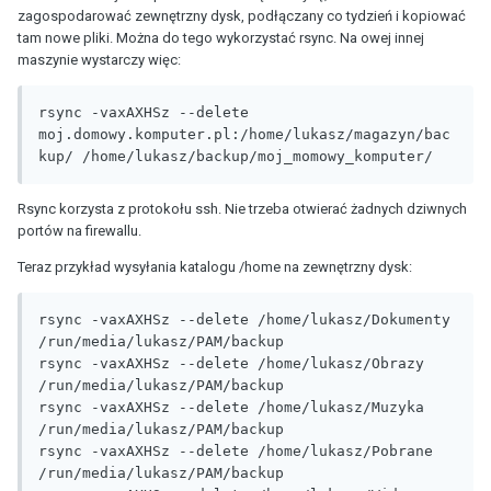
zagospodarować zewnętrzny dysk, podłączany co tydzień i kopiować
tam nowe pliki. Można do tego wykorzystać rsync. Na owej innej
maszynie wystarczy więc:
rsync -vaxAXHSz --delete 
moj.domowy.komputer.pl:/home/lukasz/magazyn/bac
kup/ /home/lukasz/backup/moj_momowy_komputer/
Rsync korzysta z protokołu ssh. Nie trzeba otwierać żadnych dziwnych
portów na firewallu.
Teraz przykład wysyłania katalogu /home na zewnętrzny dysk:
rsync -vaxAXHSz --delete /home/lukasz/Dokumenty 
/run/media/lukasz/PAM/backup

rsync -vaxAXHSz --delete /home/lukasz/Obrazy 
/run/media/lukasz/PAM/backup

rsync -vaxAXHSz --delete /home/lukasz/Muzyka 
/run/media/lukasz/PAM/backup

rsync -vaxAXHSz --delete /home/lukasz/Pobrane 
/run/media/lukasz/PAM/backup
