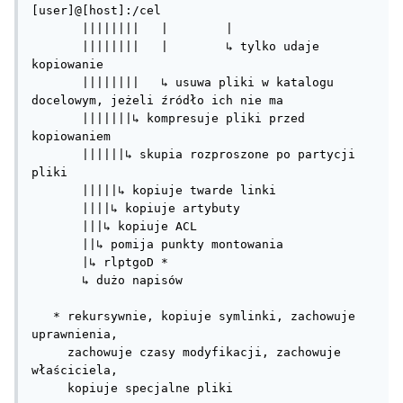
[user]@[host]:/cel

       ||||||||   |        |

       ||||||||   |        ↳ tylko udaje 
kopiowanie

       ||||||||   ↳ usuwa pliki w katalogu 
docelowym, jeżeli źródło ich nie ma

       |||||||↳ kompresuje pliki przed 
kopiowaniem

       ||||||↳ skupia rozproszone po partycji 
pliki

       |||||↳ kopiuje twarde linki

       ||||↳ kopiuje artybuty

       |||↳ kopiuje ACL

       ||↳ pomija punkty montowania

       |↳ rlptgoD *

       ↳ dużo napisów

   * rekursywnie, kopiuje symlinki, zachowuje 
uprawnienia,

     zachowuje czasy modyfikacji, zachowuje 
właściciela,

     kopiuje specjalne pliki