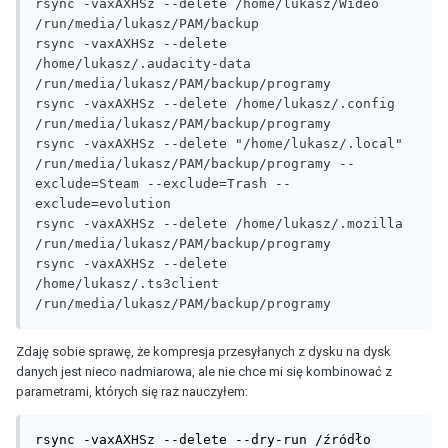
rsync -vaxAXHSz --delete /home/lukasz/Wideo 
/run/media/lukasz/PAM/backup

rsync -vaxAXHSz --delete 
/home/lukasz/.audacity-data 
/run/media/lukasz/PAM/backup/programy

rsync -vaxAXHSz --delete /home/lukasz/.config 
/run/media/lukasz/PAM/backup/programy

rsync -vaxAXHSz --delete "/home/lukasz/.local" 
/run/media/lukasz/PAM/backup/programy --
exclude=Steam --exclude=Trash --
exclude=evolution

rsync -vaxAXHSz --delete /home/lukasz/.mozilla 
/run/media/lukasz/PAM/backup/programy

rsync -vaxAXHSz --delete 
/home/lukasz/.ts3client 
Zdaję sobie sprawę, że kompresja przesyłanych z dysku na dysk
danych jest nieco nadmiarowa, ale nie chce mi się kombinować z
parametrami, których się raz nauczyłem:
rsync -vaxAXHSz --delete --dry-run /źródło 