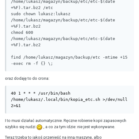
/home/lukasz/magazyn/backup/etc/etc-$(date 
+%F).tar.bz2 /etc

sudo chown lukasz:lukasz 
/home/lukasz/magazyn/backup/etc/etc-$(date 
+%F).tar.bz2

chmod 600 
/home/lukasz/magazyn/backup/etc/etc-$(date 
+%F).tar.bz2

find /home/lukasz/magazyn/backup/etc -mtime +15 
-exec rm -f {} \;
oraz dodaję to do crona:
40 1 * * * /usr/bin/bash 
/home/lukasz/.local/bin/kopia_etc.sh >/dev/null 
2>&1
I to musi działać automatycznie. Ręczne robienie kopii zapasowych
szybko się nudzi
, a co za tym idzie: nie jest wykonywane.
Teraz trzeba to jakoś przenieść na inną maszynę, albo