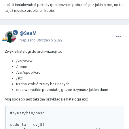
Jeżeli instalowałeś pakiety rpm ręcznie i pobrałeś je z jakiś stron, no to
tu już musisz zrobić ich kopię,
@SeeM
Napisano
Styczeń 5, 2022
Zwykle katalogi do archiwizacji to:
/var/www
/home
/var/spool/cron
/etc
trzeba zrobić zrzuty baz danych
oraz wszystkie pozostałe, gdzoe trzymasz jakieś dane.
Mój sposób jest taki (na przykładzie katalogu etc):
#!/usr/bin/bash

sudo tar -cvjSf 