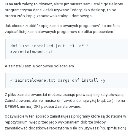
Ci na nich zależy, to również, ale to już musisz sam ustalić gdzie który
program trzyma dane. Jeżeli używasz Fedory jako desktop, to po
prostu zrób kopię zapasową katalogu domowego.
Jak chcesz zrobić "kopię zainstalowanych programów", to możesz
zapisać listę zainstalowanych programów do pliku poleceniem
dnf list installed |cut -f1 -d" " 
>zainstalowane.txt
A zainstalujesz je ponownie poleceniem
< zainstalowane.txt xargs dnf install -y
Z pliku zainstalowane.txt możesz usunąć pierwszą linię zatytułowaną
Zainstalowane, ale nie musisz dnf zwróci co najwyżej błąd, że (_niema_
&#8594; nie ma) ORT pakietu Zainstalowane.
Oczywiście w ten sposób zainstalujesz programy które są dostępne w
repozytorium, więc przed jego wykonaniem dobrze byłoby
zainstalować dodatkowe repozytoria o ile ich używasz (np. rpmfusion)