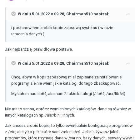
W dniu 5.01.2022 o 09:28,
Chairman510
napisał:
i postanowiłem zrobić kopie zapsową systemu ( w razie
utracenia danych ).
Jak najbardziej prawidłowa postawa.
W dniu 5.01.2022 o 09:28,
Chairman510
napisał:
Chcę, abym w kopii zapasowej miał zapisane zainstalowanie
programy, ale nie wiem jakie katalogi do tego zbackupować.
Myślałem nad lib64, ale mam 2 takie katalogi (/lib64, /usr/lib64)
Nie ma to sensu, oprócz wymienionych katalogów, dane są również w
innych katalogach np. /usr/bin i innych.
Jak chcesz zrobić kopie, to tylko ewentualnie konfiguracje programów
z /etc, ale tylko pliki które sam zmieniałeś. Jeżeli używasz jakiś
programów, które trzymają dane w /var np. bazy danych, serwery www, i