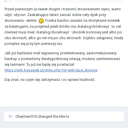
Przed pierwszym (a nawet drugim i trzecim) stosowaniem rsync, warto
użyć
--dry-run
. Zaskakująco łatwo zaorać sobie cały dysk przy
stosowaniu
--delete
.
Trzeba bardzo uważać na domykanie ścieżek
za katalogami, na przykład jeżeli źródło ma /katalog/źródłowy
/
, to cel
również musi mieć /katalog/docelowy
/
. Ukośnik końcowy jest albo po
obu stronach, albo go nie ma po obu stronach. Szybko załąpiesz, kiedy
pomylisz się przy tym pierwszy raz.
Jak już będziesz miał wypasiony, przetestowany, zautomatyzowany
backup z powiedzmy dwutygodniową rotacją, możesz zainteresować
się taśmami. Tu już nie będę się powtarzał:
https://wiki.baszarek.pl/doku.php?id=wiki:tape_storage
Daj znać, na czym się zatrzymasz i co sprawi trudność.
3 l
Chairman510
changed the title to
.