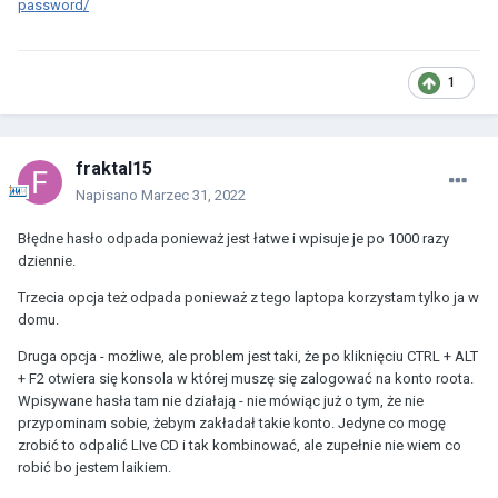
password/
1
fraktal15
Napisano
Marzec 31, 2022
Błędne hasło odpada ponieważ jest łatwe i wpisuje je po 1000 razy
dziennie.
Trzecia opcja też odpada ponieważ z tego laptopa korzystam tylko ja w
domu.
Druga opcja - możliwe, ale problem jest taki, że po kliknięciu CTRL + ALT
+ F2 otwiera się konsola w której muszę się zalogować na konto roota.
Wpisywane hasła tam nie działają - nie mówiąc już o tym, że nie
przypominam sobie, żebym zakładał takie konto. Jedyne co mogę
zrobić to odpalić LIve CD i tak kombinować, ale zupełnie nie wiem co
robić bo jestem laikiem.