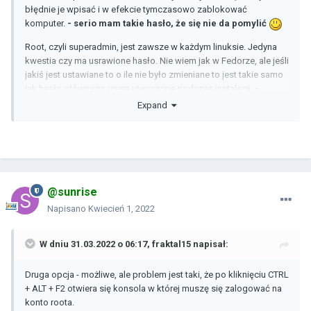
błędnie je wpisać i w efekcie tymczasowo zablokować
komputer.
- serio mam takie hasło, że się nie da pomylić
Root, czyli superadmin, jest zawsze w każdym linuksie. Jedyna
kwestia czy ma usrawione hasło. Nie wiem jak w Fedorze, ale jeśli
jakiś jest ustawiane to o ile nie było zmieniane to jest takie samo
jak hasło głównego usera utworzone podczas instalacji.
-
próbowałem, ale nie działa. Mogłem ustawić kiedyś hasło,
Expand
ale nie pamiętam
W podanym wyżej linku masz instrukcje krok po kroku. Opcja z
LiveCD wydaje się trudniejsza. -
spróbuję zadziałać wg.linku -
dam znać jak będę miał chwilę do tego usiąść.
@sunrise
Napisano
Kwiecień 1, 2022
W dniu 31.03.2022 o 06:17,
fraktal15
napisał:
Druga opcja - możliwe, ale problem jest taki, że po kliknięciu CTRL
+ ALT + F2 otwiera się konsola w której muszę się zalogować na
konto roota.