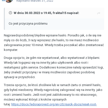
Napisano
Marzec 31, 2022
W dniu 30.03.2022 o 19:45,
fraktal15
napisał:
Co jest przyczyna problemu
Najprawdopodobniej błędnie wpisane hasło. Ponadto jak, o ile się nie
mylę co do liczb, 3 razy wpiszesz złe hasło, to nie masz możliwości
zalogowania przez 10 minut. Wtedy trzeba poczekać albo zrestartować
komputer.
Druga opcja to, że gdm nie wystartował, albo wystartował z błędami.
Wtedy tak logujesz się na inne tty jako użytkownik albo root i
restartujesz gdm.service. Dodatkowo koniecznie należy sprawdzić logi,
żeby znaleźć przyczynę i w miarę możliwości zapobiec podobnej
sytuacji w przyszłości.
Trzecia opcja to, że ktoś złośliwie lub w ramach żartu ci zmienił hasło,
gdy byłeś nieobecny. Wtedy najprościej zalogować się na inne tty jako
root i zmienić hasło. Jeśli root jest zablokowany to nic straconego,
możesz wykonać któryś z kroków opisanych
tutaj:
https://docs.fedoraproject.org/en-US/quick-docs/reset-root-