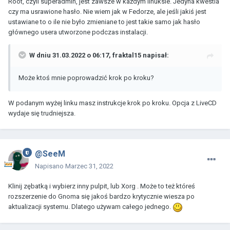
Root, czyli superadmin, jest zawsze w każdym linuksie. Jedyna kwestia
czy ma usrawione hasło. Nie wiem jak w Fedorze, ale jeśli jakiś jest
ustawiane to o ile nie było zmieniane to jest takie samo jak hasło
głównego usera utworzone podczas instalacji.
W dniu 31.03.2022 o 06:17,
fraktal15
napisał:
Może ktoś mnie poprowadzić krok po kroku?
W podanym wyżej linku masz instrukcje krok po kroku. Opcja z LiveCD
wydaje się trudniejsza.
@SeeM
Napisano
Marzec 31, 2022
Klinij zębatką i wybierz inny pulpit, lub Xorg . Może to też któreś
rozszerzenie do Gnoma się jakoś bardzo krytycznie wiesza po
aktualizacji systemu. Dlatego używam całego jednego.