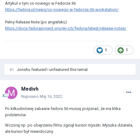
Artykuł o tym co nowego w Fedorze 36
https://fedora.pl/news/co-nowego-w-fedorze-36-workstation/
Pełny Release Note (po angielsku)
https://docs.fedoraproject.org/en-US/fedora/latest/release-notes/
1
1
4 l
Jonshu
featured i unfeatured this temat
Medivh
Napisano
Maj 16, 2022
Po kilkudniówej zabawie fedora 36 muszę przyznać, że ma klika
problemów.
Wczoraj np. po obejrzeniu filmu zginął kursor myszki. Myszka działała,
ale kursor był niewidoczny.