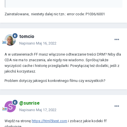
Zainstalowane, niestety dalej nic tzn.: error code: P1036/6001
tomcio
Napisano
Maj 16, 2022
A w ustawieniach FF masz włączone odtwarzanie treści DRM? Niby dla
CDA nie ma to znaczenia, ale nigdy nie wiadomo. Spróbuj także
wyczyścić cache i historię przeglądarki. Powyłączaj też dodatki, jeśli z
jakichś korzystasz.
Problem dotyczy jakiegoś konkretnego filmu czy wszystkich?
@sunrise
Napisano
Maj 17, 2022
Wejdź na stronę
https://html5test.com
i zobacz jakie kodeki ff
obsługuje.