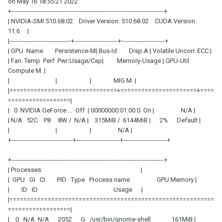
on May 16 18:55:21 2022
+-----------------------------------------------------------------------------+
| NVIDIA-SMI 510.68.02 Driver Version: 510.68.02 CUDA Version:
11.6 |
|-------------------------------+----------------------+----------------------+
| GPU Name Persistence-M| Bus-Id Disp.A | Volatile Uncorr. ECC |
| Fan Temp Perf Pwr:Usage/Cap| Memory-Usage | GPU-Util
Compute M. |
| | | MIG M. |
|===============================+======================+====
==================|
| 0 NVIDIA GeForce ... Off | 00000000:01:00.0 On | N/A |
| N/A 52C P8 8W / N/A | 315MiB / 6144MiB | 2% Default |
| | | N/A |
+-------------------------------+----------------------+----------------------+
+-----------------------------------------------------------------------------+
| Processes: |
| GPU GI CI PID Type Process name GPU Memory |
| ID ID Usage |
|===========================================================
==================|
| 0 N/A N/A 2052 G /usr/bin/gnome-shell 161MiB |