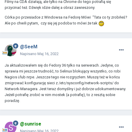
Filmy na CDA działają, ale tylko na Chrome do tego potrafią się
przycinać też. Dźwięk idzie dalej a obraz zawieszony.
Córka po przesiadce z Windowsa na Fedorę Mówi "Tata co ty zrobiłeś?
Ale po chwili pytam, czy się jej podoba to mówi że tak
@SeeM
Napisano
Maj 16, 2022
Ja aktualizowałem się do Fedory 36 tylko na serwerach. Jedyne, co
sprawia mi jeszcze trudność, to Selinux blokujący wszystko, co robi
Nagios i/lub nrpe. Jeszcze tego nie rozgryzłem. Muszę też w końcu
zmigrować konfigurację sieci z /etc/sysconfig/network-scripts/ do
Network-Managera. Jest teraz domyślny i już dobrze udokumentowany.
Jeżeli potrafię zrobić w nim mostek (a potrafię), to z resztą sobie
poradzę.
@sunrise
Napisano
Maj 16, 2022