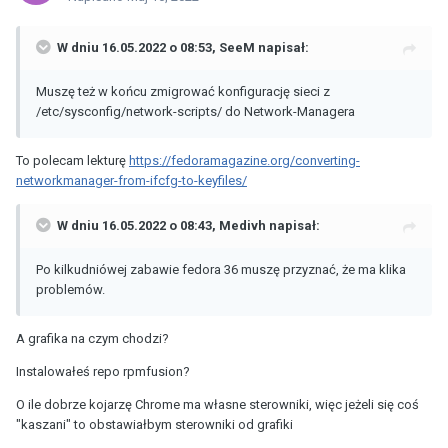
W dniu 16.05.2022 o 08:53,
SeeM
napisał:
Muszę też w końcu zmigrować konfigurację sieci z
/etc/sysconfig/network-scripts/ do Network-Managera
To polecam lekturę
https://fedoramagazine.org/converting-
networkmanager-from-ifcfg-to-keyfiles/
W dniu 16.05.2022 o 08:43,
Medivh
napisał:
Po kilkudniówej zabawie fedora 36 muszę przyznać, że ma klika
problemów.
A grafika na czym chodzi?
Instalowałeś repo rpmfusion?
O ile dobrze kojarzę Chrome ma własne sterowniki, więc jeżeli się coś
"kaszani" to obstawiałbym sterowniki od grafiki