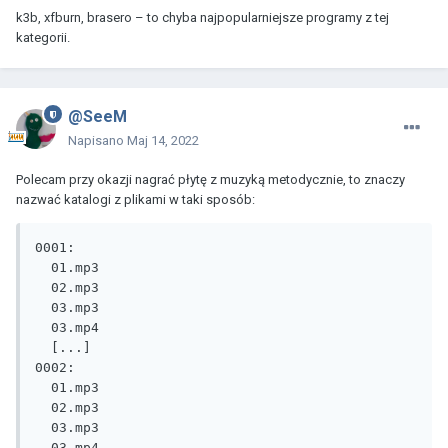
k3b, xfburn, brasero – to chyba najpopularniejsze programy z tej
kategorii.
@SeeM
Napisano
Maj 14, 2022
Polecam przy okazji nagrać płytę z muzyką metodycznie, to znaczy
nazwać katalogi z plikami w taki sposób:
0001:

  01.mp3

  02.mp3

  03.mp3

  03.mp4

  [...]

0002:

  01.mp3

  02.mp3

  03.mp3

  03.mp4
