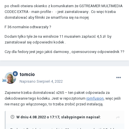
po chwili otwiera okienko z komunikatem że GSTREAMER MULTIMEDIA
CODEC EXTRA - main profile - - jest zainstalowany . Co więc trzeba
doinstalować aby filmiki ze smartfona się na mojej
F 36 normalnie odtwarzały ?
Dodam tylko tyle że na winshicie 11 musiałem zapłacić 4,5 zł by
zainstalował się odpowiedni kodek .
Czy dla fedory jest jego jakiś darmowy , opensourcowy odpowiednik ??
tomcio
Napisano
Sierpień 4, 2022
Zapewne trzeba doinstalować x265 – ten pakiet odpowiada za
dekodowanie tego kodeku. Jest w repozytorium
rpmfusion
, więc jeśli
nie masz go włączonego, to trzeba zrobić przed instalacją.
W dniu 4.08.2022 o 17:17,
slabypingwin
napisał: