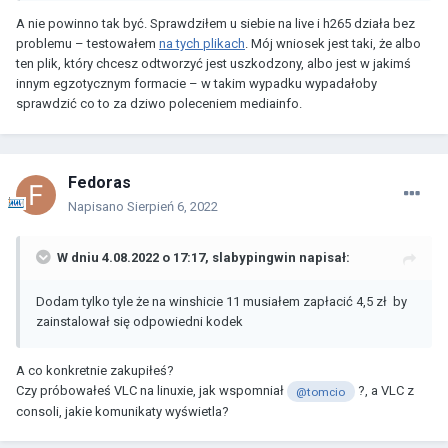
A nie powinno tak być. Sprawdziłem u siebie na live i h265 działa bez
problemu – testowałem
na tych plikach
. Mój wniosek jest taki, że albo
ten plik, który chcesz odtworzyć jest uszkodzony, albo jest w jakimś
innym egzotycznym formacie – w takim wypadku wypadałoby
sprawdzić co to za dziwo poleceniem mediainfo.
Fedoras
Napisano
Sierpień 6, 2022
W dniu 4.08.2022 o 17:17,
slabypingwin
napisał:
Dodam tylko tyle że na winshicie 11 musiałem zapłacić 4,5 zł by
zainstalował się odpowiedni kodek
A co konkretnie zakupiłeś?
Czy próbowałeś VLC na linuxie, jak wspomniał
?, a VLC z
@tomcio
consoli, jakie komunikaty wyświetla?