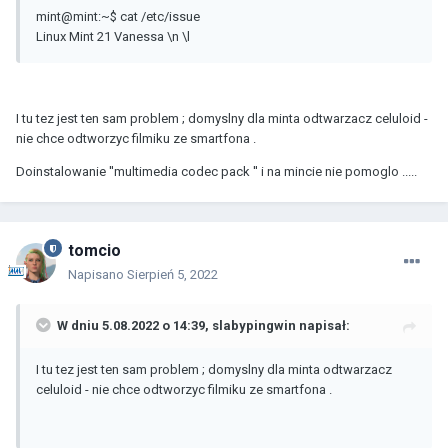
mint@mint:~$ cat /etc/issue
Linux Mint 21 Vanessa \n \l
I tu tez jest ten sam problem ; domyslny dla minta odtwarzacz celuloid -
nie chce odtworzyc filmiku ze smartfona .
Doinstalowanie ''multimedia codec pack '' i na mincie nie pomoglo .....
tomcio
Napisano
Sierpień 5, 2022
W dniu 5.08.2022 o 14:39,
slabypingwin
napisał:
I tu tez jest ten sam problem ; domyslny dla minta odtwarzacz
celuloid - nie chce odtworzyc filmiku ze smartfona .