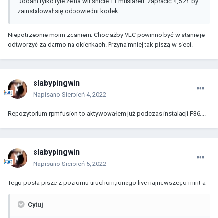
Dodam tylko tyle że na winshicie 11 musiałem zapłacić 4,5 zł by
zainstalował się odpowiedni kodek .
Niepotrzebnie moim zdaniem. Chociażby VLC powinno być w stanie je
odtworzyć za darmo na okienkach. Przynajmniej tak piszą w sieci.
slabypingwin
Napisano
Sierpień 4, 2022
Repozytorium rpmfusion to aktywowałem już podczas instalacji F36....
slabypingwin
Napisano
Sierpień 5, 2022
Tego posta pisze z poziomu uruchom,ionego live najnowszego mint-a
Cytuj