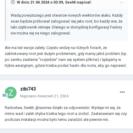
W dniu 21.04.2024 o 03:09,
SeeM
napisał:
Wadą powyższego jest otwarcie nowych wwktorów ataku. Każdy
soan będzie próbował zalogować się jako root, bo każdy wie, że
taki użytkownik istnieje. Dlatego w domyślnej konfiguracji Fedory
nie można się na niego zalogować.
Ale ma też swoje zalety. Często widzę na różnych forach, że
zablokowany root jest dużym problemem, gdy mamy jakiś problem (np.
po zaniku zasilania "rozjedzie" nam się system plików) i lądujemy w
trybie awaryjnym, gdzie trzeba podać hasło dla roota, aby go naprawić.
zibi743
Napisano
Kwiecień 21, 2024
Radosław, SeeM, @sunrise dzięki za odpowiedzi. Wydaje mi się, że
mimo wad i zalet chyba trzeba tego root-a zrobić. Zastanawiam się czy
podczas instalacji można było temu zaradzić ale pewnie nie...