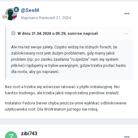
@SeeM
Napisano
Kwiecień 21, 2024
W dniu 21.04.2024 o 05:29,
sunrise
napisał:
Ale ma też swoje zalety. Często widzę na różnych forach, że
zablokowany root jest dużym problemem, gdy mamy jakiś
problem (np. po zaniku zasilania "rozjedzie" nam się system
plików) i lądujemy w trybie awaryjnym, gdzie trzeba podać hasło
dla roota, aby go naprawić.
Bez root-a trzeba się wówczas ratować z płytki instalacyjnej. Nic
bardzo trudnego, ale trzeba jakiś niepotrzebny pendrive znaleźć.
Instalator Fedora Server chyba jeszcze umie wyklikać odblokowanie
użytkownika root. Dla Workstation już tego nie robią.
zibi743