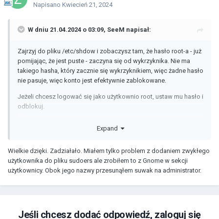
Napisano
Kwiecień 21, 2024
W dniu 21.04.2024 o 03:09,
SeeM
napisał:
Zajrzyj do pliku /etc/shdow i zobaczysz tam, że hasło root-a - już
pomijając, że jest puste - zaczyna się od wykrzyknika. Nie ma
takiego hasha, który zacznie się wykrzyknikiem, więc żadne hasło
nie pasuje, więc konto jest efektywnie zablokowane.
Jeżeli chcesz logować się jako użytkownio root, ustaw mu hasło i
odblokuj.
sudo passwd root
Expand
sudo usermod -U root
Wielkie dzięki. Zadziałało. Miałem tylko problem z dodaniem zwykłego
Wadą powyższego jest otwarcie nowych wwktorów ataku. Każdy
użytkownika do pliku sudoers ale zrobiłem to z Gnome w sekcji
soan będzie próbował zalogować się jako root, bo każdy wie, że
użytkownicy. Obok jego nazwy przesunąłem suwak na administrator.
taki użytkownik istnieje. Dlatego w domyślnej konfiguracji Fedory
nie można się na niego zalogować.
Jeśli chcesz dodać odpowiedź, zaloguj się