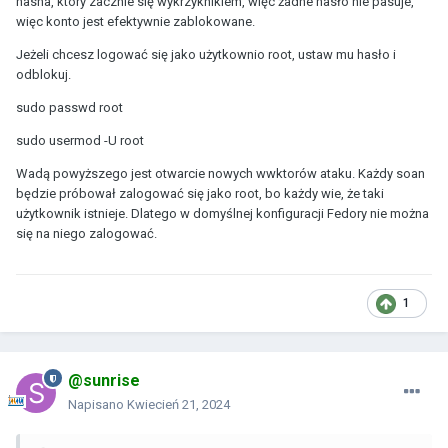
hasha, który zacznie się wykrzyknikiem, więc żadne hasło nie pasuje,
więc konto jest efektywnie zablokowane.
Jeżeli chcesz logować się jako użytkownio root, ustaw mu hasło i
odblokuj.
sudo passwd root
sudo usermod -U root
Wadą powyższego jest otwarcie nowych wwktorów ataku. Każdy soan
będzie próbował zalogować się jako root, bo każdy wie, że taki
użytkownik istnieje. Dlatego w domyślnej konfiguracji Fedory nie można
się na niego zalogować.
1
@sunrise
Napisano
Kwiecień 21, 2024