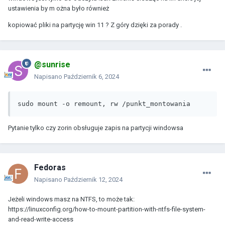
ustawienia by m ożna było również
kopiować pliki na partycję win 11 ? Z góry dzięki za porady .
@sunrise
Napisano
Październik 6, 2024
sudo mount -o remount, rw /punkt_montowania
Pytanie tylko czy zorin obsługuje zapis na partycji windowsa
Fedoras
Napisano
Październik 12, 2024
Jeżeli windows masz na NTFS, to może tak:
https://linuxconfig.org/how-to-mount-partition-with-ntfs-file-system-
and-read-write-access