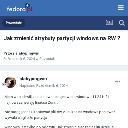
Pozostałe
Jak zmienić atrybuty partycji windows na RW ?
Przez
slabypingwin
,
Październik 6, 2024
w
Pozostałe
slabypingwin
Napisano
Październik 6, 2024
Mam w tej chwili zainstalowane najnowsze windows 11 24 H 2 i
najnowszą wersję linuksa Zorin .
Nie mogę jednak kopiować plików z linuksa na windows ponieważ
wywala ciągl;e że partycja
windows jest tylko do odczytu .Jak zmienić siedząc na lin uksie jej