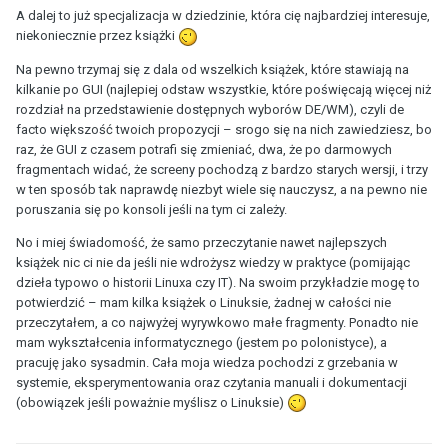
A dalej to już specjalizacja w dziedzinie, która cię najbardziej interesuje,
niekoniecznie przez książki
Na pewno trzymaj się z dala od wszelkich książek, które stawiają na
kilkanie po GUI (najlepiej odstaw wszystkie, które poświęcają więcej niż
rozdział na przedstawienie dostępnych wyborów DE/WM), czyli de
facto większość twoich propozycji – srogo się na nich zawiedziesz, bo
raz, że GUI z czasem potrafi się zmieniać, dwa, że po darmowych
fragmentach widać, że screeny pochodzą z bardzo starych wersji, i trzy
w ten sposób tak naprawdę niezbyt wiele się nauczysz, a na pewno nie
poruszania się po konsoli jeśli na tym ci zależy.
No i miej świadomość, że samo przeczytanie nawet najlepszych
książek nic ci nie da jeśli nie wdrożysz wiedzy w praktyce (pomijając
dzieła typowo o historii Linuxa czy IT). Na swoim przykładzie mogę to
potwierdzić – mam kilka książek o Linuksie, żadnej w całości nie
przeczytałem, a co najwyżej wyrywkowo małe fragmenty. Ponadto nie
mam wykształcenia informatycznego (jestem po polonistyce), a
pracuję jako sysadmin. Cała moja wiedza pochodzi z grzebania w
systemie, eksperymentowania oraz czytania manuali i dokumentacji
(obowiązek jeśli poważnie myślisz o Linuksie)