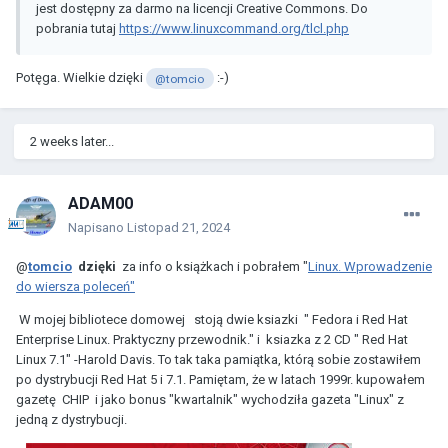
jest dostępny za darmo na licencji Creative Commons. Do
pobrania tutaj
https://www.linuxcommand.org/tlcl.php
Potęga. Wielkie dzięki
:-)
@tomcio
2 weeks later...
ADAM00
Napisano
Listopad 21, 2024
@
tomcio
dzięki
za info o książkach i pobrałem "
Linux. Wprowadzenie
do wiersza poleceń"
W mojej bibliotece domowej stoją dwie ksiazki "
Fedora i Red Hat
Enterprise Linux. Praktyczny przewodnik." i ksiazka z 2 CD " Red Hat
Linux 7.1" -Harold Davis. To tak taka pamiątka, którą sobie zostawiłem
po dystrybucji Red Hat 5 i 7.1. Pamiętam, że w latach 1999r. kupowałem
gazetę CHIP i jako bonus "kwartalnik" wychodziła gazeta "Linux" z
jedną z dystrybucji.