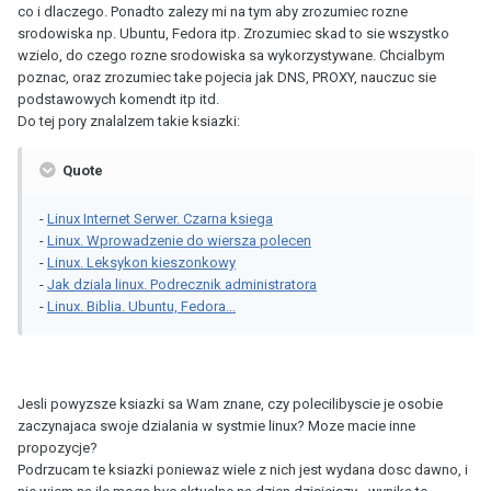
co i dlaczego. Ponadto zalezy mi na tym aby zrozumiec rozne
srodowiska np. Ubuntu, Fedora itp. Zrozumiec skad to sie wszystko
wzielo, do czego rozne srodowiska sa wykorzystywane. Chcialbym
poznac, oraz zrozumiec take pojecia jak DNS, PROXY, nauczuc sie
podstawowych komendt itp itd.
Do tej pory znalalzem takie ksiazki:
Quote
-
Linux Internet Serwer. Czarna ksiega
-
Linux. Wprowadzenie do wiersza polecen
-
Linux. Leksykon kieszonkowy
-
Jak dziala linux. Podrecznik administratora
-
Linux. Biblia. Ubuntu, Fedora...
Jesli powyzsze ksiazki sa Wam znane, czy polecilibyscie je osobie
zaczynajaca swoje dzialania w systmie linux? Moze macie inne
propozycje?
Podrzucam te ksiazki poniewaz wiele z nich jest wydana dosc dawno, i