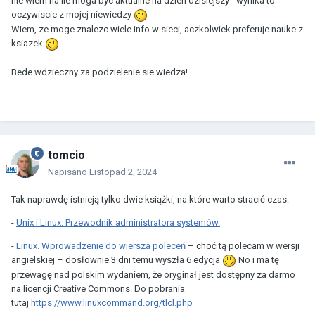
nie wiem na ile moga byc aktualne na dzien dzisiejszy - wynika to
oczywiscie z mojej niewiedzy
Wiem, ze moge znalezc wiele info w sieci, aczkolwiek preferuje nauke z
ksiazek
Bede wdzieczny za podzielenie sie wiedza!
tomcio
Napisano
Listopad 2, 2024
Tak naprawdę istnieją tylko dwie książki, na które warto stracić czas:
-
Unix i Linux. Przewodnik administratora systemów.
-
Linux. Wprowadzenie do wiersza poleceń
– choć tą polecam w wersji
angielskiej – dosłownie 3 dni temu wyszła 6 edycja
No i ma tę
przewagę nad polskim wydaniem, że oryginał jest dostępny za darmo
na licencji Creative Commons. Do pobrania
tutaj
https://www.linuxcommand.org/tlcl.php