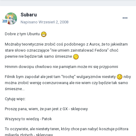
Subaru
Napisano
Wrzesień 2, 2008
Dobre z tym Ubuntu
Możnaby teoretycznie zrobić coś podobnego z Aurox, że to jakieśtam
stare słowo oznaczające "nie umiem zainstalować Fedora" choć
pewnie nie będzie tak samo śmieszne
Hmmm dowcipu chwilowo nie pamiętam może mi się przypomni
Filmik bym zapodał ale jest tam "trochę" wulgaryzmów niestety
niby
można zrobić wersję ocenzurowaną ale nie wiem czy będzie tak samo
śmieszne...
Cytuję więc:
Proszę pana, wiem, że pan jest z GX - sklepowy
Wszyscy to wiedzą - Patok
To oczywiste, ale niestety teren, który chce pan nabyć kosztuje półtora
miliarda złotych - sklepowy