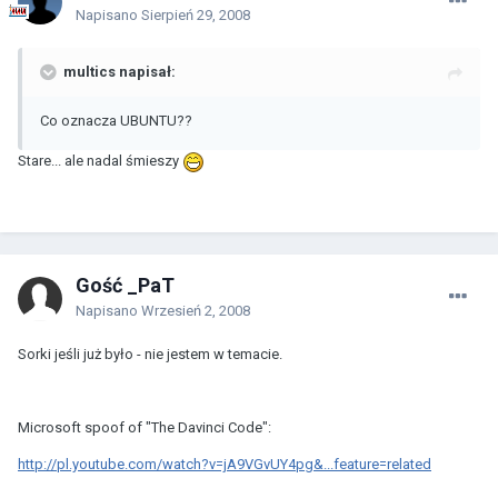
Napisano
Sierpień 29, 2008
multics napisał:
Co oznacza UBUNTU??
Stare... ale nadal śmieszy
Gość _PaT
Napisano
Wrzesień 2, 2008
Sorki jeśli już było - nie jestem w temacie.
Microsoft spoof of "The Davinci Code":
http://pl.youtube.com/watch?v=jA9VGvUY4pg&...feature=related