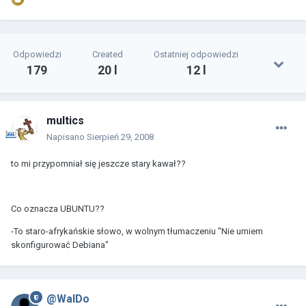
Odpowiedzi
Created
Ostatniej odpowiedzi
179
20 l
12 l
multics
Napisano
Sierpień 29, 2008
to mi przypomniał się jeszcze stary kawał??
Co oznacza UBUNTU??
-To staro-afrykańskie słowo, w wolnym tłumaczeniu "Nie umiem
skonfigurować Debiana"
@WalDo