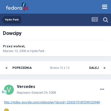
Hyde Park
Dowcipy
Przez
walwat
,
Marzec 13, 2006
w
Hyde Park
POPRZEDNIA
Strona 10 z 12
DALEJ
Vercedes
Napisano
Sierpień 29, 2008
http://video.google.com/videoplay?docid=-2333375187299123940