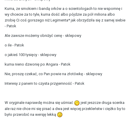
Kurna, ze smokiem i bandą orków a o scientologach to nie wspomnę i
wy chcecie za to tyle, kurna dość albo pójdzie za pół miliona albo
zrobię Ci coś gorszego niż Legimenta* jak obrzydziła się z samej siebie
- Patok
Ale zawsze możemy obniżyć cenę - sklepowy
o ile - Patok
o jakieś 100 tysięcy - sklepowy
kurna nieno dzwonię po Angara - Patok
Nie, proszę czekać, co Pan powie na złotówkę - sklepowy
Interesy z panem to czysta przyjemność - Patok
W oryginale naprawdę można się uśmiać
jest jeszcze druga scenka
ale raz nie chce mi się pisać a dwa jest więcej przekleństw i ciężko by to
było przerobić na wersję lekką