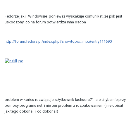
Fedorze jak i Windowsie ponieważ wyskakuje komunikat ,że plik jest
uskodzony co na forum potwierdza inna osoba
http://forum.fedora.pl/index.php?showtopic...mp;#entry111690
problem w końcu rozwiązuje użytkownik lachudra71 ale chyba nie przy
pomocy programu net. i nie ten problem z rozpakowaniem ( nie opisał
jak tego dokonał i co dokonał)