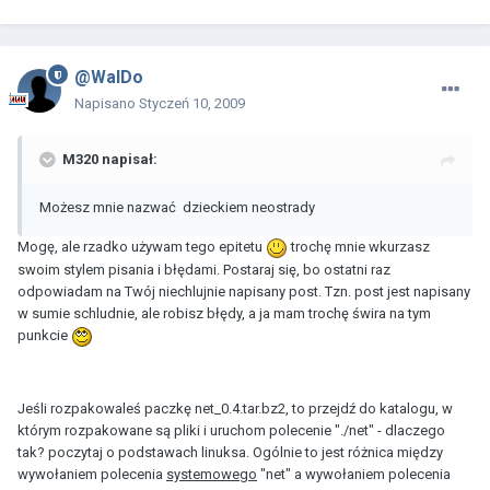
@WalDo
Napisano
Styczeń 10, 2009
M320 napisał:
Możesz mnie nazwać dzieckiem neostrady
Mogę, ale rzadko używam tego epitetu
trochę mnie wkurzasz
swoim stylem pisania i błędami. Postaraj się, bo ostatni raz
odpowiadam na Twój niechlujnie napisany post. Tzn. post jest napisany
w sumie schludnie, ale robisz błędy, a ja mam trochę świra na tym
punkcie
Jeśli rozpakowaleś paczkę net_0.4.tar.bz2, to przejdź do katalogu, w
którym rozpakowane są pliki i uruchom polecenie "./net" - dlaczego
tak? poczytaj o podstawach linuksa. Ogólnie to jest różnica między
wywołaniem polecenia
systemowego
"net" a wywołaniem polecenia