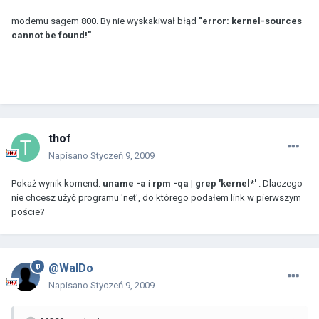
modemu sagem 800. By nie wyskakiwał błąd
"error: kernel-sources
cannot be found!"
thof
Napisano
Styczeń 9, 2009
Pokaż wynik komend:
uname -a
i
rpm -qa | grep 'kernel*'
. Dlaczego
nie chcesz użyć programu 'net', do którego podałem link w pierwszym
poście?
@WalDo
Napisano
Styczeń 9, 2009