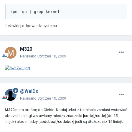
rpm -qa | grep kernel
i też wklej odpowiedź systemu.
M320
Napisano
Styczeń 10, 2009
@WalDo
Napisano
Styczeń 10, 2009
M320
mam prośbę do Ciebie. Kopiuj tekst z terminala zamiast wstawiać
obrazki. Listingi wstawiamy między znaczniki
[code
][
/code]
(do 15
linijek) albo miedzy
[codebox
][
/codebox]
jeśli są dłuższe niz 15 liniejk.