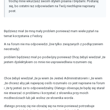
trochę mnie wkurzasz swoim stylem pisania i błędami. Postaraj
się, bo ostatni raz odpowiadam na Twój niechlujnie napisany
post.
Będziesz miał że mną mały problem ponieważ mam wiele pytań na
temat korzystania z Fedory.
A na forum nie ma odpowiedzi ,(nie tylko związanych z podłączeniem
neostrady)
problem będziesz miał po podwójny ponieważ Chcę żebyś wiedział ,że
jestem dyslektykiem co mnie nie usprawiedliwia rozumiem cię.
Chce żebyś wiedział ,że ja wiem że Jesteś Administratorem i ,że wiem
,że chcesz aby jak najwięcej osób rozumiało co jest napisane na forum
i ,że ty jesteś za to odpowiedzialny. Dlatego obiecuje,że będę się starał
nie stwarzać ci problemu i korzystać z słownika przy moich
możliwościach lub jak wolisz ze słownika worda .
dlatego proszę cię nie obrażaj się na mnie ponieważ potrzebuje