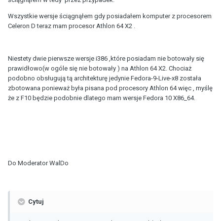
Wszystkie wersje ściągnąłem gdy posiadałem komputer z procesorem
Celeron D teraz mam procesor Athlon 64 X2 .
Niestety dwie pierwsze wersje i386 ,które posiadam nie botowały się
prawidłowo(w ogóle się nie botowały ) na Athlon 64 X2. Chociaż
podobno obsługują tą architekturę jedynie Fedora-9-Live-x8 została
zbotowana ponieważ była pisana pod procesory Athlon 64 więc , myślę
że z F10 będzie podobnie dlatego mam wersje Fedora 10 X86_64.
Do Moderator WalDo
Cytuj