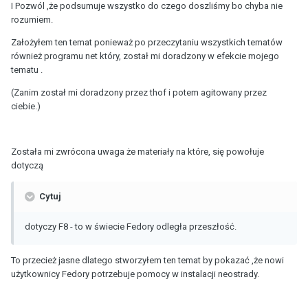
I Pozwól ,że podsumuje wszystko do czego doszliśmy bo chyba nie
rozumiem.
Założyłem ten temat ponieważ po przeczytaniu wszystkich tematów
również programu net który, został mi doradzony w efekcie mojego
tematu .
(Zanim został mi doradzony przez thof i potem agitowany przez
ciebie.)
Została mi zwrócona uwaga że materiały na które, się powołuje
dotyczą
Cytuj
dotyczy F8 - to w świecie Fedory odległa przeszłość.
To przecież jasne dlatego stworzyłem ten temat by pokazać ,że nowi
użytkownicy Fedory potrzebuje pomocy w instalacji neostrady.