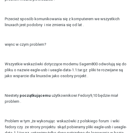
Przecież sposób komunikowania się z komputerem we wszystkich
linuxach jest podobny i nie zmienia się od lat .
więnc w czym problem?
Wszystkie wskazówki dotyczące modemu Sagem800 odwołują się do
pliku o nazwie eagle-usb i ueagle-data-1.1.tar.gz pliki te rozwijane są
jako wsparcie dla linuxsów jako osobny projekt .
Niestety
początkującemu
użytkownikowi Fedory9,10 będzie miał
problem .
Problem w tym ,że wykonując wskazówki z polskiego forum i wiki
fedory czy ze strony projektu skąd pobieramy pliki eagle-usb i ueagle-
data-1.1.tar.gz ustawimy tylko dane potrzebne do logowania w bazie