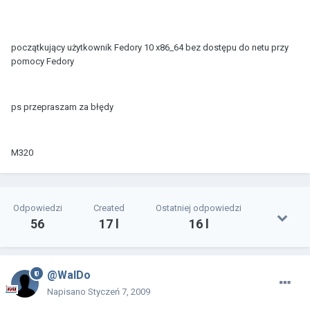
początkujący użytkownik Fedory 10 x86_64 bez dostępu do netu przy
pomocy Fedory
ps przepraszam za błędy
M320
Odpowiedzi
Created
Ostatniej odpowiedzi
56
17 l
16 l
@WalDo
Napisano
Styczeń 7, 2009