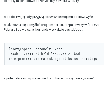
pomocy takich doświadczonych użytkowników jak Ty .
A co do Twojej rady przyjrzyj się uważnie mojemu postowi wyżej.
A jak można się domyśleć program net jest rozpakowany w folderze
Pobrane i po wpisaniu komendy wyskakuje coś takiego .
[root@Espana Pobrane]# ./net

-bash: ./net: /lib/ld-linux.so.2: bad ELF 
interpreter: Nie ma takiego pliku ani katalogu 
a potem dopiero wpisałem net by pokazać co się dzieje „stanie”