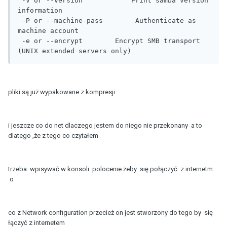
 -V or --version            Print samba version 
information

 -P or --machine-pass        Authenticate as 
machine account

 -e or --encrypt        Encrypt SMB transport 
(UNIX extended servers only)
pliki są już wypakowane z kompresji
i jeszcze co do net dlaczego jestem do niego nie przekonany a to
dlatego ,że z tego co czytałem
trzeba wpisywać w konsoli polocenie żeby się połączyć z internetm
o
co z Network configuration przecież on jest stworzony do tego by się
łączyć z internetem