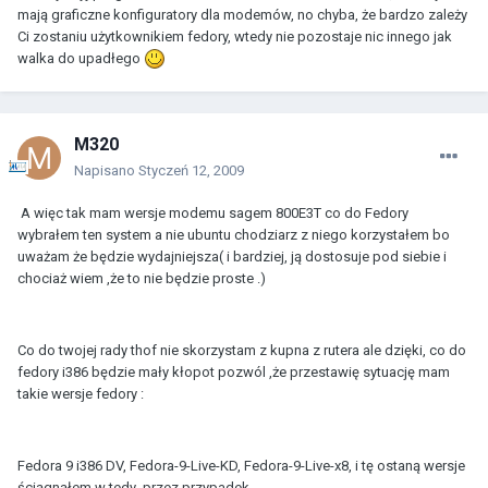
mają graficzne konfiguratory dla modemów, no chyba, że bardzo zależy
Ci zostaniu użytkownikiem fedory, wtedy nie pozostaje nic innego jak
walka do upadłego
M320
Napisano
Styczeń 12, 2009
A więc tak mam wersje modemu sagem 800E3T co do Fedory
wybrałem ten system a nie ubuntu chodziarz z niego korzystałem bo
uważam że będzie wydajniejsza( i bardziej, ją dostosuje pod siebie i
chociaż wiem ,że to nie będzie proste .)
Co do twojej rady thof nie skorzystam z kupna z rutera ale dzięki, co do
fedory i386 będzie mały kłopot pozwól ,że przestawię sytuację mam
takie wersje fedory :
Fedora 9 i386 DV, Fedora-9-Live-KD, Fedora-9-Live-x8, i tę ostaną wersje
ściągnąłem w tedy przez przypadek.