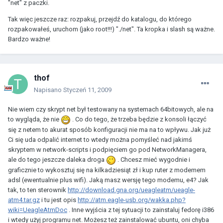
"net" z paczki.
Tak więc jeszcze raz: rozpakuj, przejdź do katalogu, do którego
rozpakowałeś, uruchom (jako root!!!) "./net". Ta kropka i slash są ważne.
Bardzo ważne!
thof
Napisano
Styczeń 11, 2009
Nie wiem czy skrypt net był testowany na systemach 64bitowych, ale na
to wygląda, że nie
. Co do tego, że trzeba będzie z konsoli łączyć
się z netem to akurat sposób konfiguracji nie ma na to wpływu. Jak już
Ci się uda odpalić internet to wtedy można pomyśleć nad jakimś
skryptem w network-scripts i podpięciem go pod NetworkManagera,
ale do tego jeszcze daleka droga
. Chcesz mieć wygodnie i
graficznie to wykosztuj się na kilkadziesiąt zł i kup ruter z modemem
adsl (ewentualnie plus wifi). Jaką masz wersję tego modemu, e4? Jak
tak, to ten sterownik
http://download.gna.org/ueagleatm/ueagle-
atm4.tar.gz
i tu jest opis
http://atm.eagle-usb.org/wakka.php?
wiki=UeagleAtmDoc
. Inne wyjścia z tej sytuacji to zainstaluj fedorę i386
i wtedy użyj programu net. Możesz też zainstalować ubuntu, oni chyba