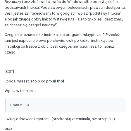
Bez urazy i bez złośliwości: wróć do Windows albo poczytaj coś o
podstawach linuksa. Podstawowych poleceniach, prawach dostępu itp.
Jeśli jesteś zainteresowany to w googlach wpisz "podstawy linuksa"
albo jak znajdę dobry link to wstawię tutaj (ale to tylko jeśli dasz znać,
że chcesz się czegoś nauczyć).
Czego nie rozumiesz z instrukcji do programu/skryptu
net
? Przecież
tam jest napisane słowo po słowie, krok po kroku, instrukcja po
instrukcji co trzeba zrobić. Jeśli czegoś nie rozumiesz, to napisz
czego.
[EDIT]
I podaj wreszcie to o co prosił
thof
Wpisz w terminalu:
uname -a
i wklej odpowiedź systemu (przekopiuj z terminala, nie przepisuj)
oraz