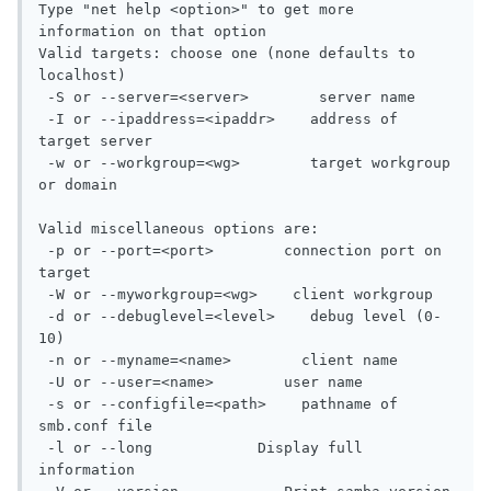
Type "net help <option>" to get more 
information on that option

Valid targets: choose one (none defaults to 
localhost)

 -S or --server=<server>        server name

 -I or --ipaddress=<ipaddr>    address of 
target server

 -w or --workgroup=<wg>        target workgroup 
or domain

Valid miscellaneous options are:

 -p or --port=<port>        connection port on 
target

 -W or --myworkgroup=<wg>    client workgroup

 -d or --debuglevel=<level>    debug level (0-
10)

 -n or --myname=<name>        client name

 -U or --user=<name>        user name

 -s or --configfile=<path>    pathname of 
smb.conf file

 -l or --long            Display full 
information
