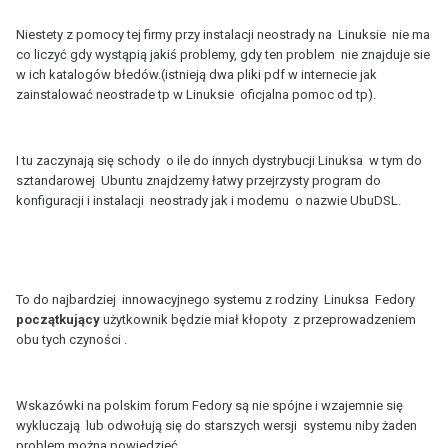
Niestety z pomocy tej firmy przy instalacji neostrady na Linuksie nie ma
co liczyć gdy wystąpią jakiś problemy, gdy ten problem nie znajduje sie
w ich katalogów błedów.(istnieją dwa pliki pdf w internecie jak
zainstalować neostrade tp w Linuksie oficjalna pomoc od tp).
I tu zaczynają się schody o ile do innych dystrybucji Linuksa w tym do
sztandarowej Ubuntu znajdzemy łatwy przejrzysty program do
konfiguracji i instalacji neostrady jak i modemu o nazwie UbuDSL.
To do najbardziej innowacyjnego systemu z rodziny Linuksa Fedory
początkujący
użytkownik będzie miał kłopoty z przeprowadzeniem
obu tych czyności .
Wskazówki na polskim forum Fedory są nie spójne i wzajemnie się
wykluczają lub odwołują się do starszych wersji systemu niby żaden
problem można powiedzieć .