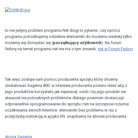
to nie jedyny problem programu Net drugi to pytanie , czy oprócz
programu potrzebujemy odzielnie sterowniki do modemu niestety tylko
możemy się domyslać się (
początkujący użytkownik
). Na forum
fedory na temat programu net nie ma o tym zmianki .
net w Forum Fedory
Tak więc zostaje nam pomoc producenta sprzętu który chcemy
zinstalować Sagema 800. w interesie producenta powino leżeć aby z
jego produktów korzystało jak najwiecej osób i by jego produkt nie
stwarzał nie potrzebnych problemów dlatego powinien dostarczyć
odpowiednie oprogramowanie do sprzętu i ten na szczęście rozumie
oczekiwania swoich klientów sterowniki bez problemu w raz z
przejrzystą instrukcją w języku EN znajdzemy na stronie producenta
strona Sagema