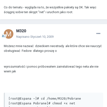
Co do tematu - wygląda na to, że wszystkie pakiety są OK. Tak więc
ściągnij sobie ten skrypt "net" i uruchom jako root.
M320
Napisano
Styczeń 10, 2009
Możesz mnie nazwać dzieckiem neostrady ale które chce sie nauczyć
obsługiwać Fedore dlatego proszę o
wyrozumiałość i pomoc próbowałem zainstalować tego neta ale nie
wiem jak
[root@Espana ~]# cd /home/M320/Pobrane

[root@Espana Pobrane]# chmod +x net
