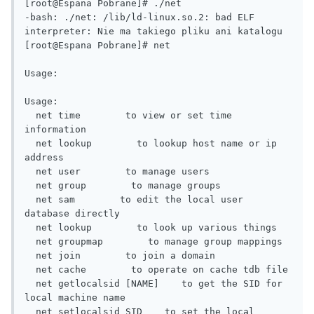
[root@Espana Pobrane]# ./net

-bash: ./net: /lib/ld-linux.so.2: bad ELF 
interpreter: Nie ma takiego pliku ani katalogu

[root@Espana Pobrane]# net

Usage: 

Usage: 

  net time        to view or set time 
information

  net lookup        to lookup host name or ip 
address

  net user        to manage users

  net group        to manage groups

  net sam        to edit the local user 
database directly

  net lookup        to look up various things

  net groupmap        to manage group mappings

  net join        to join a domain

  net cache        to operate on cache tdb file

  net getlocalsid [NAME]    to get the SID for 
local machine name

  net setlocalsid SID    to set the local 