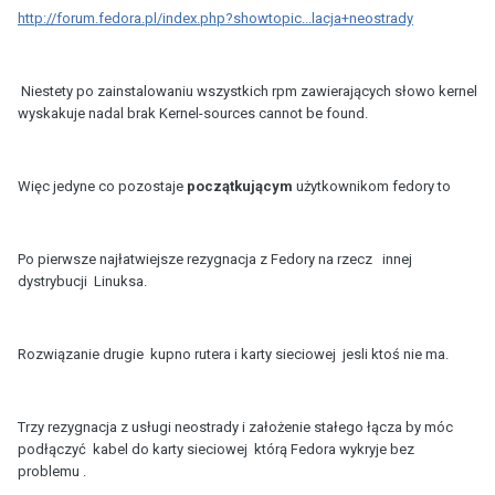
http://forum.fedora.pl/index.php?showtopic...lacja+neostrady
Niestety po zainstalowaniu wszystkich rpm zawierających słowo kernel
wyskakuje nadal brak Kernel-sources cannot be found.
Więc jedyne co pozostaje
początkującym
użytkownikom fedory to
Po pierwsze najłatwiejsze rezygnacja z Fedory na rzecz innej
dystrybucji Linuksa.
Rozwiązanie drugie kupno rutera i karty sieciowej jesli ktoś nie ma.
Trzy rezygnacja z usługi neostrady i założenie stałego łącza by móc
podłączyć kabel do karty sieciowej którą Fedora wykryje bez
problemu .