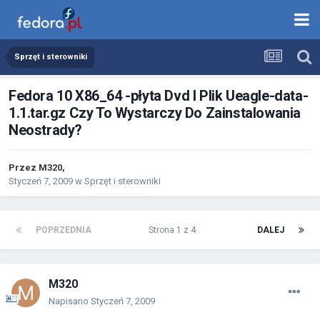
Sprzęt i sterowniki
Fedora 10 X86_64 -płyta Dvd I Plik Ueagle-data-
1.1.tar.gz Czy To Wystarczy Do Zainstalowania
Neostrady?
Przez
M320
,
Styczeń 7, 2009
w
Sprzęt i sterowniki
POPRZEDNIA
Strona 1 z 4
DALEJ
M320
Napisano
Styczeń 7, 2009