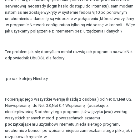
serwerowej neostrady (login hasło dostępu do internetu), sam modem
natomias nie zostaje wykryty w systemie fedora 9,10 po ponownym
uruchomieniu a dane nię są widoczne w połączeniu ,które utworzyliśmy
w programie Network configuration tylko są widocznę w konsoli . Więc
jak uzyskamy połączenie z internetem bez urządzenia i danych ?
Ten problem jak się domyślam mmiał rozwiązać program o nazwie Net
odpowiednik UbuDSL dla fedory .
po raz kolejny Niestety
Pobierając jego wszystkie wersję (każdą z osobna ) od Net 0.1,Net 0.2
Niewspieranej do Net 0.3,Net 0.4 Wspieranej (oczekuje z
niecierpliwoścą 5 odsłony tego programu już w języku java) według
wszystkich znanych metod powszechnych szaremu
początkującemu
użytnikowi internetu ,nieda sie tego programu
uruchomić z konsoli po wpisanu miejsca zamieszkania tego pliku jak i
rozpakować ręcznie w