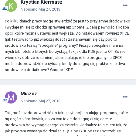
Krystian Kiermasz
Napisano
Maj 27, 2013
Po kilku dniach pracy mogę stwierdzić że jest to przyjemne środowisko
i wydaje mi się iż chodzi sprawniej niż Gnome. Z całą pewnością liczba
opcji które można ustawić jest większa. Doinstalowałem również XFCE
(jak testować to już większą ilość) i zastanawiam się czy pod to
środowisko też są "specjalne" programy? Pisząc specjalne mam na
myśli biblioteki z których korzystają, tak jak dla KDE jest to QT. Bo nie
wiem czy dobrze rozumiem, ale instalując różne programy na XFCE
można doprowadzić do sytuacji kiedy dociągną się praktycznie dwa
środowiska dodatkowe? Gnome i KDE.
Miszcz
Napisano
Maj 27, 2013
Tak, możesz doprowadzić do takiej sytuacji instalując programy, które
są częścią środowisk, co za tym idzie dociągną ci się całe te
środowska bo wymagają tego zależności. Jednakże to nie jest tak, że
jak program wymaga do działania Qt albo GTK od razu potrzebuje