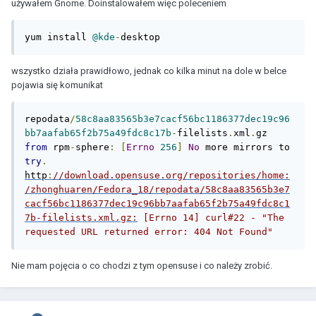
używałem Gnome. Doinstalowałem więc poleceniem
yum install 
@kde
-
desktop
wszystko działa prawidłowo, jednak co kilka minut na dole w belce
pojawia się komunikat
repodata
/
58c8aa83565b3e7cacf56bc1186377dec19c96
bb7aafab65f2b75a49fdc8c17b
-
filelists
.
xml
.
gz 
from
 rpm
-
sphere
:
[
Errno
256
]
No
 more mirrors to 
try
.
http
:
//download.opensuse.org/repositories/home:
/zhonghuaren/Fedora_18/repodata/58c8aa83565b3e7
cacf56bc1186377dec19c96bb7aafab65f2b75a49fdc8c1
7b-filelists.xml.gz:
 [Errno 14] curl#22 - "The 
requested URL returned error: 404 Not Found"
Nie mam pojęcia o co chodzi z tym opensuse i co należy zrobić.