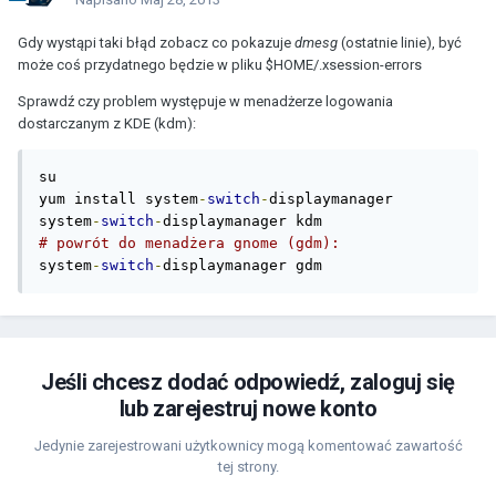
Gdy wystąpi taki błąd zobacz co pokazuje
dmesg
(ostatnie linie), być
może coś przydatnego będzie w pliku $HOME/.xsession-errors
Sprawdź czy problem występuje w menadżerze logowania
dostarczanym z KDE (kdm):
su

yum install system
-
switch
-
displaymanager

system
-
switch
-
# powrót do menadżera gnome (gdm):
system
-
switch
-
displaymanager gdm
Jeśli chcesz dodać odpowiedź, zaloguj się
lub zarejestruj nowe konto
Jedynie zarejestrowani użytkownicy mogą komentować zawartość
tej strony.