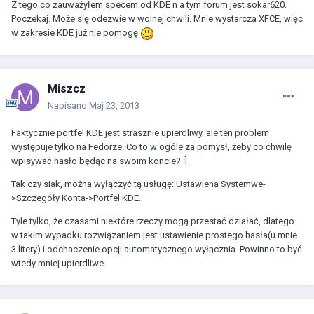
Z tego co zauważyłem specem od KDE n a tym forum jest sokar620.
Poczekaj. Może się odezwie w wolnej chwili. Mnie wystarcza XFCE, więc
w zakresie KDE już nie pomogę
Miszcz
Napisano
Maj 23, 2013
Faktycznie portfel KDE jest strasznie upierdliwy, ale ten problem
występuje tylko na Fedorze. Co to w ogóle za pomysł, żeby co chwilę
wpisywać hasło będąc na swoim koncie? :]
Tak czy siak, można wyłączyć tą usługę: Ustawiena Systemwe-
>Szczegóły Konta->Portfel KDE.
Tyle tylko, że czasami niektóre rzeczy mogą przestać działać, dlatego
w takim wypadku rozwiązaniem jest ustawienie prostego hasła(u mnie
3 litery) i odchaczenie opcji automatycznego wyłącznia. Powinno to być
wtedy mniej upierdliwe.