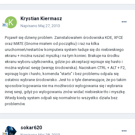
Krystian Kiermasz
Napisano
Maj 27, 2013
Pojawił się dziwny problem. Zainstalowałem środowiska KDE, XFCE
oraz MATE (Gnome miałem od początku) i raz na kilka
uruchomień/restartów komputera system ładuje się do niebieskiego
ekranu + można ruszać myszką i na tym koniec. Brakuje na środku
ekranu wyboru użytkownika, gdzie po akceptacji wpisuje się hasło i
można wybrać sesję (wersję środowiska). Naciskam CTRL + ALT + F2,
wpisuję login i hasło, komenda "startx" i bez problemu odpala się
ostatnio wybrane środowisko. Jest to o tyle denerwujące, że po takim
sposobie logowania nie ma możliwości wylogowania się i wybrania
innej sesji, gdyż po wylogowaniu znów widać niebieskie tło i myszkę.
Wtedy kiedy system odpali się normalnie to wszystko działa bez
problemów.
sokar620
Napisano
Maj 28, 2013