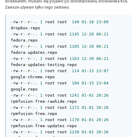
dodawałem, musiało się pojawić po doinstalowaniu środowiska KDE.
Zawsze używam tylko tego zestawu:
-
rw
-
r
--
r
--.
1
 root root  
149
01
-
16
23
:
09
dropbox
.
-
rw
-
r
--
r
--.
1
 root root 
1145
12
-
20
06
:
21
fedora
.
-
rw
-
r
--
r
--.
1
 root root 
1105
12
-
20
06
:
21
fedora
-
updates
.
-
rw
-
r
--
r
--.
1
 root root 
1163
12
-
20
06
:
21
fedora
-
updates
-
testing
.
-
rw
-
r
--
r
--.
1
 root root  
114
01
-
15
23
:
07
google
-
chrome
.
-
rw
-
r
--
r
--.
1
 root root  
184
01
-
15
23
:
04
google
.
-
rw
-
r
--
r
--.
1
 root root 
1241
01
-
01
20
:
26
rpmfusion
-
free
-
rawhide
.
-
rw
-
r
--
r
--.
1
 root root 
1172
01
-
01
20
:
26
rpmfusion
-
free
.
-
rw
-
r
--
r
--.
1
 root root 
1170
01
-
01
20
:
26
rpmfusion
-
free
-
updates
.
-
rw
-
r
--
r
--.
1
 root root 
1230
01
-
01
20
:
26