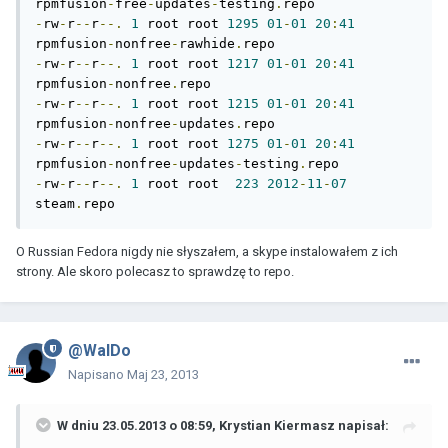
rpmfusion
-
free
-
updates
-
testing
.
-
rw
-
r
--
r
--.
1
 root root 
1295
01
-
01
20
:
41
rpmfusion
-
nonfree
-
rawhide
.
-
rw
-
r
--
r
--.
1
 root root 
1217
01
-
01
20
:
41
rpmfusion
-
nonfree
.
-
rw
-
r
--
r
--.
1
 root root 
1215
01
-
01
20
:
41
rpmfusion
-
nonfree
-
updates
.
-
rw
-
r
--
r
--.
1
 root root 
1275
01
-
01
20
:
41
rpmfusion
-
nonfree
-
updates
-
testing
.
-
rw
-
r
--
r
--.
1
 root root  
223
2012
-
11
-
07
steam
.
O Russian Fedora nigdy nie słyszałem, a skype instalowałem z ich
strony. Ale skoro polecasz to sprawdzę to repo.
@WalDo
Napisano
Maj 23, 2013
W dniu 23.05.2013 o 08:59, Krystian Kiermasz napisał: