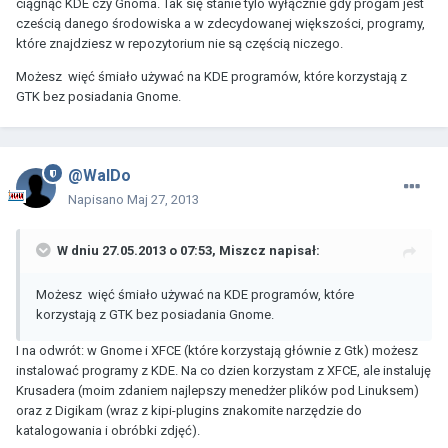
ciągnąć KDE czy Gnoma. Tak się stanie tylo wyłącznie gdy progam jest
cześcią danego środowiska a w zdecydowanej większości, programy,
które znajdziesz w repozytorium nie są częścią niczego.
Możesz więć śmiało używać na KDE programów, które korzystają z
GTK bez posiadania Gnome.
@WalDo
Napisano
Maj 27, 2013
W dniu 27.05.2013 o 07:53, Miszcz napisał:
Możesz więć śmiało używać na KDE programów, które
korzystają z GTK bez posiadania Gnome.
I na odwrót: w Gnome i XFCE (które korzystają głównie z Gtk) możesz
instalować programy z KDE. Na co dzien korzystam z XFCE, ale instaluję
Krusadera (moim zdaniem najlepszy menedżer plików pod Linuksem)
oraz z Digikam (wraz z kipi-plugins znakomite narzędzie do
katalogowania i obróbki zdjęć).