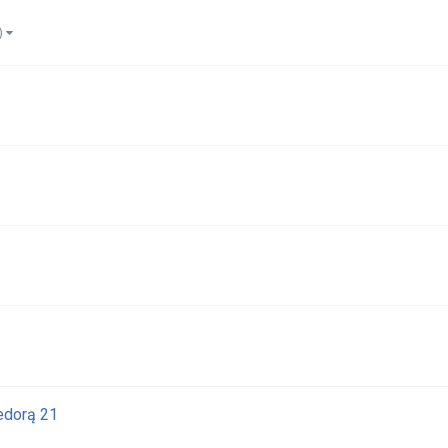
j)
edorą 21