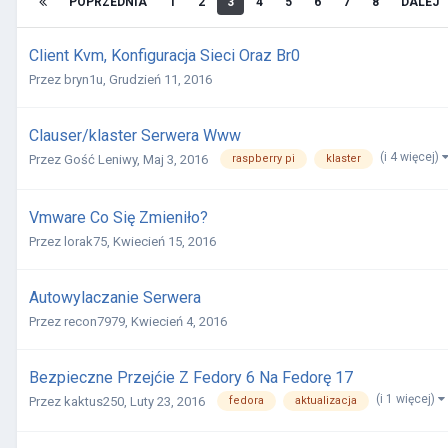
POPRZEDNIA
1
2
3
4
5
6
7
8
DALEJ
Client Kvm, Konfiguracja Sieci Oraz Br0
Przez
bryn1u
,
Grudzień 11, 2016
Clauser/klaster Serwera Www
(i 4 więcej)
raspberry pi
klaster
Przez
Gość Leniwy
,
Maj 3, 2016
Vmware Co Się Zmieniło?
Przez
lorak75
,
Kwiecień 15, 2016
Autowylaczanie Serwera
Przez
recon7979
,
Kwiecień 4, 2016
Bezpieczne Przejćie Z Fedory 6 Na Fedorę 17
(i 1 więcej)
fedora
aktualizacja
Przez
kaktus250
,
Luty 23, 2016