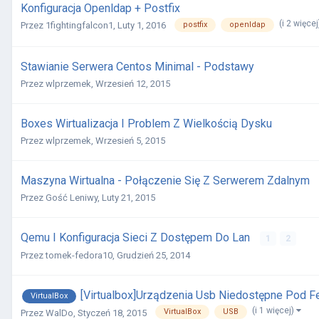
Konfiguracja Openldap + Postfix
(i 2 więce
postfix
openldap
Przez
1fightingfalcon1
,
Luty 1, 2016
Stawianie Serwera Centos Minimal - Podstawy
Przez
wlprzemek
,
Wrzesień 12, 2015
Boxes Wirtualizacja I Problem Z Wielkością Dysku
Przez
wlprzemek
,
Wrzesień 5, 2015
Maszyna Wirtualna - Połączenie Się Z Serwerem Zdalnym
Przez
Gość Leniwy
,
Luty 21, 2015
Qemu I Konfiguracja Sieci Z Dostępem Do Lan
1
2
Przez
tomek-fedora10
,
Grudzień 25, 2014
[Virtualbox]Urządzenia Usb Niedostępne Pod F
VirtualBox
(i 1 więcej)
VirtualBox
USB
Przez
WalDo
,
Styczeń 18, 2015