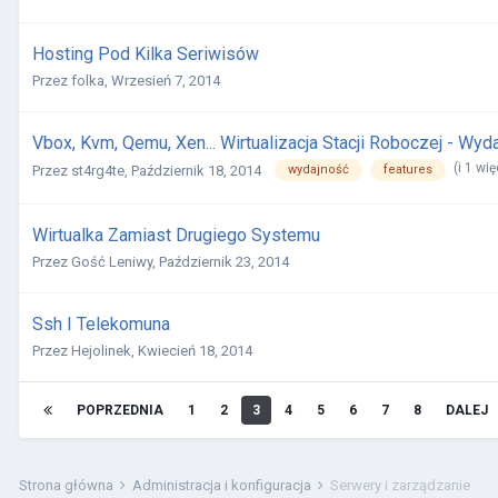
Hosting Pod Kilka Seriwisów
Przez
folka
,
Wrzesień 7, 2014
Vbox, Kvm, Qemu, Xen... Wirtualizacja Stacji Roboczej - Wy
(i 1 wi
wydajność
features
Przez
st4rg4te
,
Październik 18, 2014
Wirtualka Zamiast Drugiego Systemu
Przez
Gość Leniwy
,
Październik 23, 2014
Ssh I Telekomuna
Przez
Hejolinek
,
Kwiecień 18, 2014
POPRZEDNIA
1
2
3
4
5
6
7
8
DALEJ
Strona główna
Administracja i konfiguracja
Serwery i zarządzanie