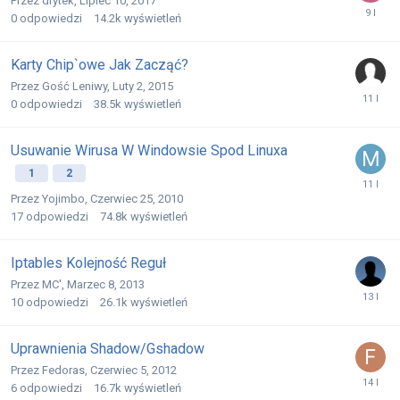
Przez
drytek
,
Lipiec 10, 2017
0
odpowiedzi
14.2k
wyświetleń
Karty Chip`owe Jak Zacząć?
Przez
Gość Leniwy
,
Luty 2, 2015
0
odpowiedzi
38.5k
wyświetleń
Usuwanie Wirusa W Windowsie Spod Linuxa
1
2
Przez
Yojimbo
,
Czerwiec 25, 2010
17
odpowiedzi
74.8k
wyświetleń
Iptables Kolejność Reguł
Przez
MC'
,
Marzec 8, 2013
10
odpowiedzi
26.1k
wyświetleń
Uprawnienia Shadow/Gshadow
Przez
Fedoras
,
Czerwiec 5, 2012
6
odpowiedzi
16.7k
wyświetleń