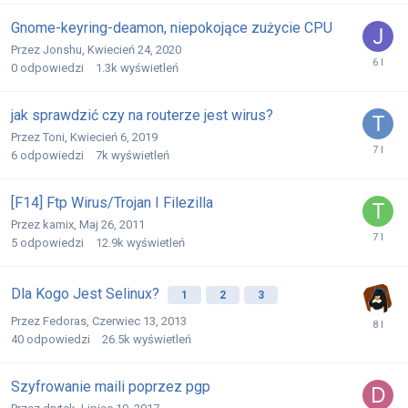
Gnome-keyring-deamon, niepokojące zużycie CPU
Przez
Jonshu
,
Kwiecień 24, 2020
0
odpowiedzi
1.3k
wyświetleń
jak sprawdzić czy na routerze jest wirus?
Przez
Toni
,
Kwiecień 6, 2019
6
odpowiedzi
7k
wyświetleń
[F14] Ftp Wirus/Trojan I Filezilla
Przez
kamix
,
Maj 26, 2011
5
odpowiedzi
12.9k
wyświetleń
Dla Kogo Jest Selinux?
1
2
3
Przez
Fedoras
,
Czerwiec 13, 2013
40
odpowiedzi
26.5k
wyświetleń
Szyfrowanie maili poprzez pgp