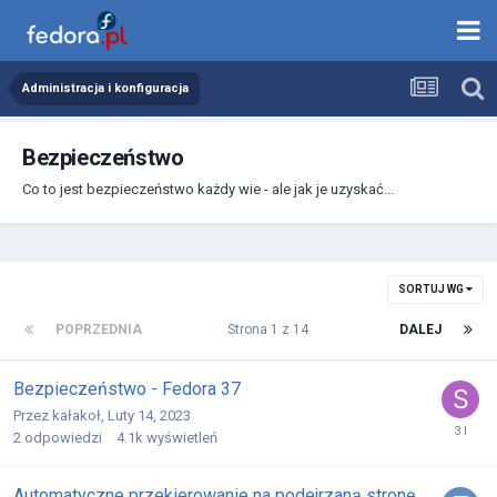
Administracja i konfiguracja
Bezpieczeństwo
Co to jest bezpieczeństwo każdy wie - ale jak je uzyskać...
SORTUJ WG
POPRZEDNIA
Strona 1 z 14
DALEJ
Bezpieczeństwo - Fedora 37
Przez
kałakoł
,
Luty 14, 2023
2
odpowiedzi
4.1k
wyświetleń
Automatyczne przekierowanie na podejrzaną stronę