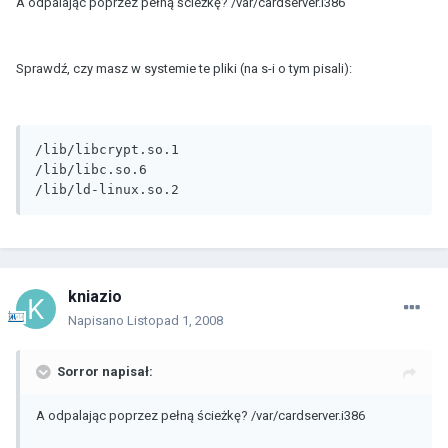
A odpalając poprzez pełną ścieżkę? /var/cardserver.i386
Sprawdź, czy masz w systemie te pliki (na s-i o tym pisali):
/lib/libcrypt.so.1

/lib/libc.so.6

/lib/ld-linux.so.2
kniazio
Napisano
Listopad 1, 2008
Sorror napisał:
A odpalając poprzez pełną ścieżkę? /var/cardserver.i386