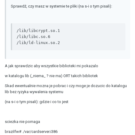
Sprawdź, czy masz w systemie te pliki (na s-i o tym pisali):
/lib/libcrypt.so.1

/lib/libc.so.6

/lib/ld-linux.so.2
A jak sprawdzic aby wszystkie biblioteki mi pokazalo
w katalogu lib (_niema_ ? nie ma) ORT takich bibliotek
Skad ewentualnie mozna je pobrac i czy moge je dozucic do katalogu
lib bez ryzyka wywalenia systemu
(na s-i o tym pisali): gdzie i co to jest
sciezka nie pomaga
brazilfw# ./var/cardserver.i386