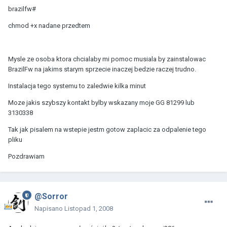
brazilfw#
chmod +x nadane przedtem
Mysle ze osoba ktora chcialaby mi pomoc musiala by zainstalowac
BrazilFw na jakims starym sprzecie inaczej bedzie raczej trudno.
Instalacja tego systemu to zaledwie kilka minut
Moze jakis szybszy kontakt bylby wskazany moje GG 81299 lub
3130338
Tak jak pisalem na wstepie jestm gotow zaplacic za odpalenie tego
pliku
Pozdrawiam
@Sorror
Napisano
Listopad 1, 2008