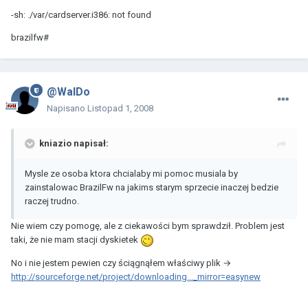
-sh: ./var/cardserver.i386: not found
brazilfw#
@WalDo
Napisano
Listopad 1, 2008
kniazio napisał:
Mysle ze osoba ktora chcialaby mi pomoc musiala by
zainstalowac BrazilFw na jakims starym sprzecie inaczej bedzie
raczej trudno.
Nie wiem czy pomogę, ale z ciekawości bym sprawdził. Problem jest
taki, że nie mam stacji dyskietek
No i nie jestem pewien czy ściągnąłem właściwy plik →
http://sourceforge.net/project/downloading..._mirror=easynew