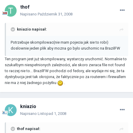
thof
Napisano
Październik 31, 2008
kniazio napisał:
Potrzebuje skompilowac(nie mam pojecia jak sie to robi)
doslownie jeden plik aby mozna go bylo uruchomic na BrazilFW
Ten program jest już skompilowany, wystarczy uruchomić. Normalnie to
szukałbym niespełnionych zależności, ale skoro zwraca file not found
to raczej nie to... BrazilFW pochodzi od fedory, ale wydaje mi się, że ta
dystrybucja jest tak okrojona, że faktycznie po za routerem i firewallem
nie ma z niej żadnego pożytku
.
kniazio
Napisano
Listopad 1, 2008
thof napisał: