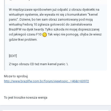
W międzyczasie spróbowłem już odpalić z obrazu dyskietki na
wirtualnym systemie, ale wywala mi się z komunikatem "kernel
panic". Dziwne, bo ten sam obraz zamontowany pod moją
wirtualną Fedorą 10 zgłasza gotowość do zainstalowania
BrazilFW na dysk twardy. Tylko szkoda mi mojej dopieszczanej
od jakiegoś czasu F10
Tak więc nie pomogę, chyba że wiesz
gdzie tkwi problem.
[EDIT]
Z tego obrazu CD też mam kernel panic :\
Moze to sprobuj
http://www.brazilfw.com.br/forum/viewtopic...=46&t=63972
To jest troszke nowsza wersja