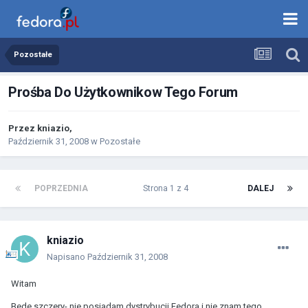
Pozostałe
Prośba Do Użytkownikow Tego Forum
Przez
kniazio
,
Październik 31, 2008
w
Pozostałe
POPRZEDNIA
Strona 1 z 4
DALEJ
kniazio
Napisano
Październik 31, 2008
Witam
Bede szczery- nie posiadam dystrybucji Fedora i nie znam tego