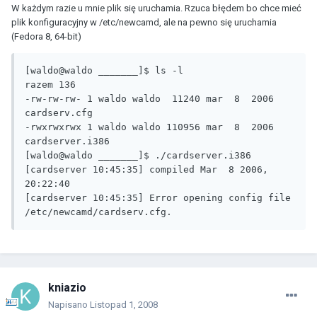
W każdym razie u mnie plik się uruchamia. Rzuca błędem bo chce mieć
plik konfiguracyjny w /etc/newcamd, ale na pewno się uruchamia
(Fedora 8, 64-bit)
[waldo@waldo _______]$ ls -l

razem 136

-rw-rw-rw- 1 waldo waldo  11240 mar  8  2006 
cardserv.cfg

-rwxrwxrwx 1 waldo waldo 110956 mar  8  2006 
cardserver.i386

[waldo@waldo _______]$ ./cardserver.i386 

[cardserver 10:45:35] compiled Mar  8 2006, 
20:22:40

[cardserver 10:45:35] Error opening config file 
/etc/newcamd/cardserv.cfg.
kniazio
Napisano
Listopad 1, 2008