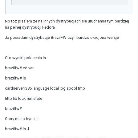
No toz pisalem ze na innych dystrybucjach sie uruchamia tym bardziej
na pelnej dystrybucji Fedora
Ja posiadam dystrybucje BrazilFW czyli bardzo okrojona wersje
Oto wyniki polecenia ls :
brazilfw# cd var
brazilfw# ls
cardserver.i386 language local log spool tmp
http lib lock run state
brazilfw#
Sorry mialo byc z -l:
brazilfw# ls -l