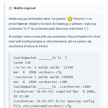
WalDo napisał:
Wiele razy już widziałem takie "na pewno"
Pokaż to o co
prosił
Sorror
. Wejdź z konsoli do katalogu z plikiem i wykonaj
polecenie "ls -l" (w poleceniu jest dwa razy mała litera 'L').
W każdym razie u mnie plik się uruchamia. Rzuca błędem bo chce
mieć plik konfiguracyjny w /etc/newcamd, ale na pewno się
uruchamia (Fedora 8, 64-bit)
[waldo@waldo _______]$ ls -l

razem 136

-rw-rw-rw- 1 waldo waldo  11240 
mar  8  2006 cardserv.cfg

-rwxrwxrwx 1 waldo waldo 110956 
mar  8  2006 cardserver.i386

[waldo@waldo _______]$ ./cardserver.i386 

[cardserver 10:45:35] compiled Mar  8 2006, 
20:22:40

[cardserver 10:45:35] Error opening config 
file /etc/newcamd/cardserv.cfg.