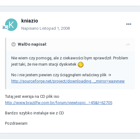
kniazio
Napisano
Listopad 1, 2008
WalDo napisał:
Nie wiem czy pomogę, ale z ciekawości bym sprawdził. Problem
jest taki, że nie mam stacji dyskietek
No i nie jestem pewien czy ściągnąłem właściwy plik →
http://sourceforge.net/project/downloading..._mirror=easynew
Tutaj jest wersja na CD plik iso
http://www.brazilfw.com.br/forum/viewtopic...=45&t=62705
Bardzo szybko instaluje sie z CD
Pozdrawiam