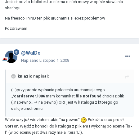
Jesli chodzi o biblioteki to nie ma o nich mowy w opisie stawiania
sharingu
Na freesco i NND ten plik uruchamia si ebez problemow
Pozdrawiam
@WalDo
Napisano
Listopad 1, 2008
kniazio napisał:
(...)przy probie wpisania polecenia uruchamiajacego
./cardserver.i386
mam komunikat
file not found
chociaz plik
(_napewno_ → na pewno) ORT jest w katalogu z ktorego go
usiluje uruchomic
Wiele razy już widziałem takie "na pewno"
Pokaż to o co prosił
Sorror
. Wejdź z konsoli do katalogu z plikiem i wykonaj polecenie "ls -
l" (w poleceniu jest dwa razy mała litera 'L').