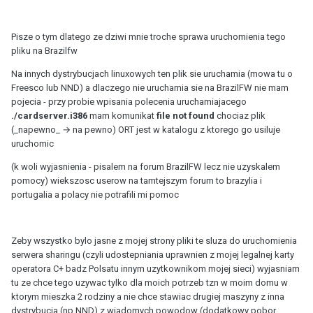
Pisze o tym dlatego ze dziwi mnie troche sprawa uruchomienia tego
pliku na Brazilfw
Na innych dystrybucjach linuxowych ten plik sie uruchamia (mowa tu o
Freesco lub NND) a dlaczego nie uruchamia sie na BrazilFW nie mam
pojecia - przy probie wpisania polecenia uruchamiajacego
./cardserver.i386
mam komunikat
file not found
chociaz plik
(_napewno_ → na pewno) ORT jest w katalogu z ktorego go usiluje
uruchomic
(k woli wyjasnienia - pisalem na forum BrazilFW lecz nie uzyskalem
pomocy) wiekszosc userow na tamtejszym forum to brazylia i
portugalia a polacy nie potrafili mi pomoc
Zeby wszystko bylo jasne z mojej strony pliki te sluza do uruchomienia
serwera sharingu (czyli udostepniania uprawnien z mojej legalnej karty
operatora C+ badz Polsatu innym uzytkownikom mojej sieci) wyjasniam
tu ze chce tego uzywac tylko dla moich potrzeb tzn w moim domu w
ktorym mieszka 2 rodziny a nie chce stawiac drugiej maszyny z inna
dystrybucja (np NND) z wiadomych powodow (dodatkowy pobor