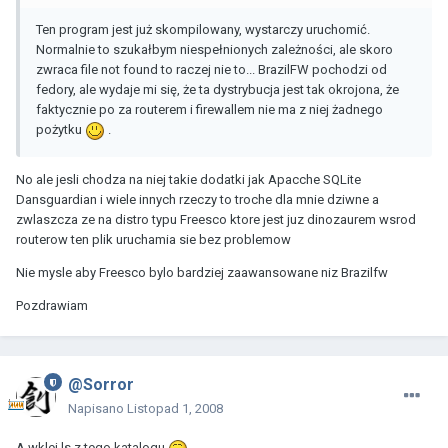
Ten program jest już skompilowany, wystarczy uruchomić.
Normalnie to szukałbym niespełnionych zależności, ale skoro
zwraca file not found to raczej nie to... BrazilFW pochodzi od
fedory, ale wydaje mi się, że ta dystrybucja jest tak okrojona, że
faktycznie po za routerem i firewallem nie ma z niej żadnego
pożytku
.
No ale jesli chodza na niej takie dodatki jak Apacche SQLite
Dansguardian i wiele innych rzeczy to troche dla mnie dziwne a
zwlaszcza ze na distro typu Freesco ktore jest juz dinozaurem wsrod
routerow ten plik uruchamia sie bez problemow
Nie mysle aby Freesco bylo bardziej zaawansowane niz Brazilfw
Pozdrawiam
@Sorror
Napisano
Listopad 1, 2008
A wklej ls z tego katalogu