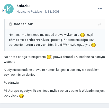
kniazio
Napisano
Październik 31, 2008
thof napisał:
Hmmm... może trzeba mu nadać prawa wykonania
, czyli
chmod +x cardserver.i386
i potem już normalnie odpalasz
poleceniem
./cardserver.i386
. BrazilFW niezła egzotyka
.
No az tak anoga to nie jestem
) prawa chmod 777 nadane na samym
wstepie
Kiedy nie sa nadane prawa to komunikat jest nieco inny niz podalem
czyli permision denied
Pozdrawiam
PS Apropo egzotyki Tu sie nieco mylisz bo caly panelik Webadmina jest
po polsku