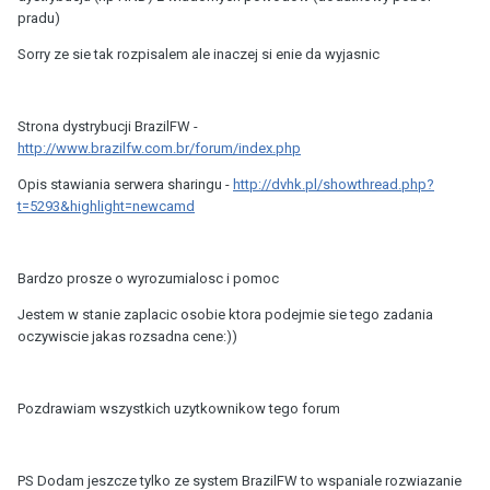
pradu)
Sorry ze sie tak rozpisalem ale inaczej si enie da wyjasnic
Strona dystrybucji BrazilFW -
http://www.brazilfw.com.br/forum/index.php
Opis stawiania serwera sharingu -
http://dvhk.pl/showthread.php?
t=5293&highlight=newcamd
Bardzo prosze o wyrozumialosc i pomoc
Jestem w stanie zaplacic osobie ktora podejmie sie tego zadania
oczywiscie jakas rozsadna cene:))
Pozdrawiam wszystkich uzytkownikow tego forum
PS Dodam jeszcze tylko ze system BrazilFW to wspaniale rozwiazanie