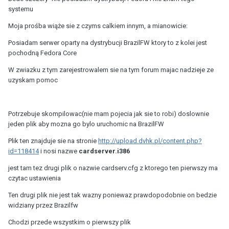
systemu
Moja prośba wiąże sie z czyms calkiem innym, a mianowicie:
Posiadam serwer oparty na dystrybucji BrazilFW ktory to z kolei jest
pochodną Fedora Core
W zwiazku z tym zarejestrowalem sie na tym forum majac nadzieje ze
uzyskam pomoc
Potrzebuje skompilowac(nie mam pojecia jak sie to robi) doslownie
jeden plik aby mozna go bylo uruchomic na BrazilFW
Plik ten znajduje sie na stronie
http://upload.dvhk.pl/content.php?
id=118414
i nosi nazwe
cardserver.i386
jest tam tez drugi plik o nazwie cardserv.cfg z ktorego ten pierwszy ma
czytac ustawienia
Ten drugi plik nie jest tak wazny poniewaz prawdopodobnie on bedzie
widziany przez Brazilfw
Chodzi przede wszystkim o pierwszy plik