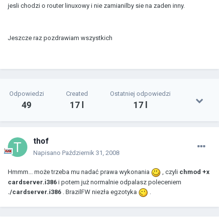
jesli chodzi o router linuxowy i nie zamianilby sie na zaden inny.
Jeszcze raz pozdrawiam wszystkich
Odpowiedzi
Created
Ostatniej odpowiedzi
49
17 l
17 l
thof
Napisano
Październik 31, 2008
Hmmm... może trzeba mu nadać prawa wykonania
, czyli
chmod +x
cardserver.i386
i potem już normalnie odpalasz poleceniem
./cardserver.i386
. BrazilFW niezła egzotyka
.