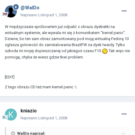
@WalDo
Napisano
Listopad 1, 2008
W międzyczasie spróbowłem już odpalić z obrazu dyskietki na
wirtualnym systemie, ale wywala mi się z komunikatem "kernel panic".
Dziwne, bo ten sam obraz zamontowany pod moją wirtualną Fedorą 10
zgłasza gotowość do zainstalowania BrazilFW na dysk twardy. Tylko
szkoda mi mojej dopieszczanej od jakiegoś czasu F10
Tak więc nie
pomogę, chyba że wiesz gdzie tkwi problem.
[EDIT]
Z tego obrazu CD też mam kernel panic :\
kniazio
Napisano
Listopad 1, 2008
WalDo napisał: