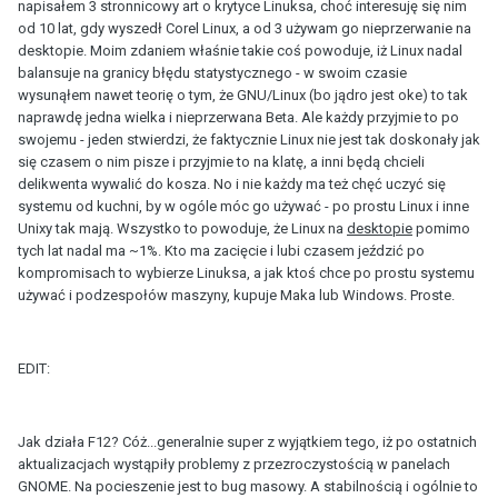
napisałem 3 stronnicowy art o krytyce Linuksa, choć interesuję się nim
od 10 lat, gdy wyszedł Corel Linux, a od 3 używam go nieprzerwanie na
desktopie. Moim zdaniem właśnie takie coś powoduje, iż Linux nadal
balansuje na granicy błędu statystycznego - w swoim czasie
wysunąłem nawet teorię o tym, że GNU/Linux (bo jądro jest oke) to tak
naprawdę jedna wielka i nieprzerwana Beta. Ale każdy przyjmie to po
swojemu - jeden stwierdzi, że faktycznie Linux nie jest tak doskonały jak
się czasem o nim pisze i przyjmie to na klatę, a inni będą chcieli
delikwenta wywalić do kosza. No i nie każdy ma też chęć uczyć się
systemu od kuchni, by w ogóle móc go używać - po prostu Linux i inne
Unixy tak mają. Wszystko to powoduje, że Linux na
desktopie
pomimo
tych lat nadal ma ~1%. Kto ma zacięcie i lubi czasem jeździć po
kompromisach to wybierze Linuksa, a jak ktoś chce po prostu systemu
używać i podzespołów maszyny, kupuje Maka lub Windows. Proste.
EDIT:
Jak działa F12? Cóż...generalnie super z wyjątkiem tego, iż po ostatnich
aktualizacjach wystąpiły problemy z przezroczystością w panelach
GNOME. Na pocieszenie jest to bug masowy. A stabilnością i ogólnie to