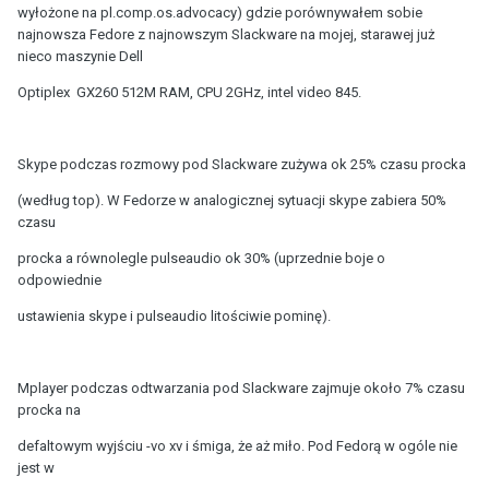
wyłożone na pl.comp.os.advocacy) gdzie porównywałem sobie
najnowsza Fedore z najnowszym Slackware na mojej, starawej już
nieco maszynie Dell
Optiplex GX260 512M RAM, CPU 2GHz, intel video 845.
Skype podczas rozmowy pod Slackware zużywa ok 25% czasu procka
(według top). W Fedorze w analogicznej sytuacji skype zabiera 50%
czasu
procka a równolegle pulseaudio ok 30% (uprzednie boje o
odpowiednie
ustawienia skype i pulseaudio litościwie pominę).
Mplayer podczas odtwarzania pod Slackware zajmuje około 7% czasu
procka na
defaltowym wyjściu -vo xv i śmiga, że aż miło. Pod Fedorą w ogóle nie
jest w