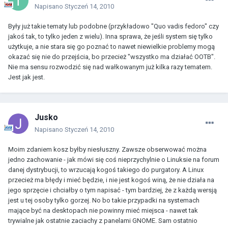
Napisano
Styczeń 14, 2010
Były już takie tematy lub podobne (przykładowo "Quo vadis fedoro" czy
jakoś tak, to tylko jeden z wielu). Inna sprawa, że jeśli system się tylko
użytkuje, a nie stara się go poznać to nawet niewielkie problemy mogą
okazać się nie do przejścia, bo przecież "wszystko ma działać OOTB".
Nie ma sensu rozwodzić się nad wałkowanym już kilka razy tematem.
Jest jak jest.
Jusko
Napisano
Styczeń 14, 2010
Moim zdaniem kosz byłby niesłuszny. Zawsze obserwować można
jedno zachowanie - jak mówi się coś nieprzychylnie o Linuksie na forum
danej dystrybucji, to wrzucają kogoś takiego do purgatory. A Linux
przecież ma błędy i mieć będzie, i nie jest kogoś winą, że nie działa na
jego sprzęcie i chciałby o tym napisać - tym bardziej, że z każdą wersją
jest u tej osoby tylko gorzej. No bo takie przypadki na systemach
mające być na desktopach nie powinny mieć miejsca - nawet tak
trywialne jak ostatnie zaciachy z panelami GNOME. Sam ostatnio