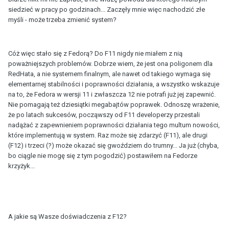
siedzieć w pracy po godzinach... Zaczęły mnie więc nachodzić złe
myśli - może trzeba zmienić system?
Cóż więc stało się z Fedorą? Do F11 nigdy nie miałem z nią
poważniejszych problemów. Dobrze wiem, że jest ona poligonem dla
RedHata, a nie systemem finalnym, ale nawet od takiego wymaga się
elementarnej stabilności i poprawności działania, a wszystko wskazuje
na to, że Fedora w wersji 11 i zwłaszcza 12 nie potrafi już jej zapewnić.
Nie pomagają też dziesiątki megabajtów poprawek. Odnoszę wrażenie,
że po latach sukcesów, począwszy od F11 developerzy przestali
nadążać z zapewnieniem poprawności działania tego multum nowości,
które implementują w system. Raz może się zdarzyć (F11), ale drugi
(F12) i trzeci (?) może okazać się gwoździem do trumny... Ja już (chyba,
bo ciągle nie mogę się z tym pogodzić) postawiłem na Fedorze
krzyżyk...
A jakie są Wasze doświadczenia z F12?