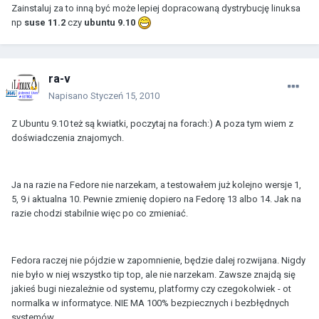
Zainstaluj za to inną być może lepiej dopracowaną dystrybucję linuksa
np
suse 11.2
czy
ubuntu 9.10
ra-v
Napisano
Styczeń 15, 2010
Z Ubuntu 9.10 też są kwiatki, poczytaj na forach:) A poza tym wiem z
doświadczenia znajomych.
Ja na razie na Fedore nie narzekam, a testowałem już kolejno wersje 1,
5, 9 i aktualna 10. Pewnie zmienię dopiero na Fedorę 13 albo 14. Jak na
razie chodzi stabilnie więc po co zmieniać.
Fedora raczej nie pójdzie w zapomnienie, będzie dalej rozwijana. Nigdy
nie było w niej wszystko tip top, ale nie narzekam. Zawsze znajdą się
jakieś bugi niezależnie od systemu, platformy czy czegokolwiek - ot
normalka w informatyce. NIE MA 100% bezpiecznych i bezbłędnych
systemów.