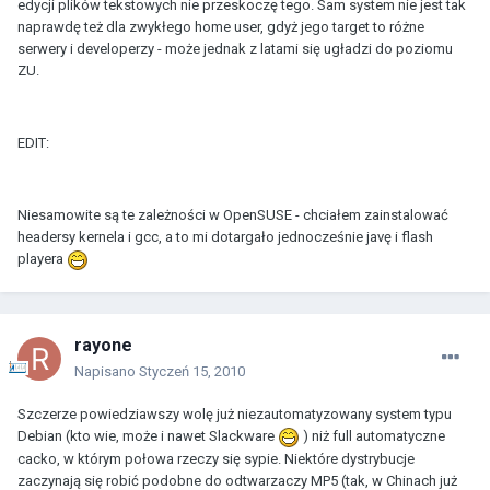
edycji plików tekstowych nie przeskoczę tego. Sam system nie jest tak
naprawdę też dla zwykłego home user, gdyż jego target to różne
serwery i developerzy - może jednak z latami się ugładzi do poziomu
ZU.
EDIT:
Niesamowite są te zależności w OpenSUSE - chciałem zainstalować
headersy kernela i gcc, a to mi dotargało jednocześnie javę i flash
playera
rayone
Napisano
Styczeń 15, 2010
Szczerze powiedziawszy wolę już niezautomatyzowany system typu
Debian (kto wie, może i nawet Slackware
) niż full automatyczne
cacko, w którym połowa rzeczy się sypie. Niektóre dystrybucje
zaczynają się robić podobne do odtwarzaczy MP5 (tak, w Chinach już