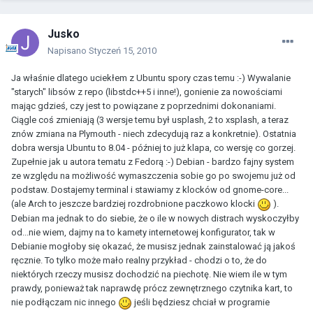
Jusko
Napisano
Styczeń 15, 2010
Ja właśnie dlatego uciekłem z Ubuntu spory czas temu :-) Wywalanie
"starych" libsów z repo (libstdc++5 i inne!), gonienie za nowościami
mając gdzieś, czy jest to powiązane z poprzednimi dokonaniami.
Ciągle coś zmieniają (3 wersje temu był usplash, 2 to xsplash, a teraz
znów zmiana na Plymouth - niech zdecydują raz a konkretnie). Ostatnia
dobra wersja Ubuntu to 8.04 - później to już klapa, co wersję co gorzej.
Zupełnie jak u autora tematu z Fedorą :-) Debian - bardzo fajny system
ze względu na możliwość wymaszczenia sobie go po swojemu już od
podstaw. Dostajemy terminal i stawiamy z klocków od gnome-core...
(ale Arch to jeszcze bardziej rozdrobnione paczkowo klocki
).
Debian ma jednak to do siebie, że o ile w nowych distrach wyskoczyłby
od...nie wiem, dajmy na to kamety internetowej konfigurator, tak w
Debianie mogłoby się okazać, że musisz jednak zainstalować ją jakoś
ręcznie. To tylko może mało realny przykład - chodzi o to, że do
niektórych rzeczy musisz dochodzić na piechotę. Nie wiem ile w tym
prawdy, ponieważ tak naprawdę prócz zewnętrznego czytnika kart, to
nie podłączam nic innego
jeśli będziesz chciał w programie