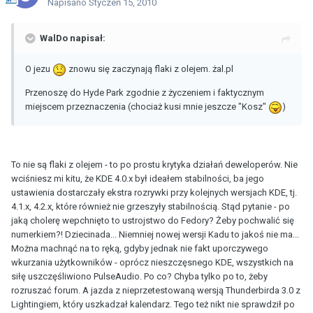
Napisano
Styczeń 15, 2010
WalDo napisał:
O jezu
znowu się zaczynają flaki z olejem. żal.pl
Przenoszę do Hyde Park zgodnie z życzeniem i faktycznym
miejscem przeznaczenia (chociaż kusi mnie jeszcze "Kosz"
)
To nie są flaki z olejem - to po prostu krytyka działań deweloperów. Nie
wciśniesz mi kitu, że KDE 4.0.x był ideałem stabilności, ba jego
ustawienia dostarczały ekstra rozrywki przy kolejnych wersjach KDE, tj.
4.1.x, 4.2.x, które również nie grzeszyły stabilnością. Stąd pytanie - po
jaką cholerę wepchnięto to ustrojstwo do Fedory? Żeby pochwalić się
numerkiem?! Dziecinada... Niemniej nowej wersji Kadu to jakoś nie ma...
Można machnąć na to ręką, gdyby jednak nie fakt uporczywego
wkurzania użytkowników - oprócz nieszczęsnego KDE, wszystkich na
siłę uszczęśliwiono PulseAudio. Po co? Chyba tylko po to, żeby
rozruszać forum. A jazda z nieprzetestowaną wersją Thunderbirda 3.0 z
Lightingiem, który uszkadzał kalendarz. Tego też nikt nie sprawdził po