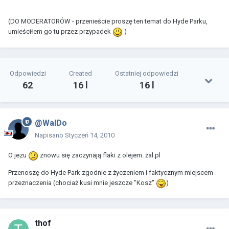
(DO MODERATORÓW - przenieście proszę ten temat do Hyde Parku,
umieściłem go tu przez przypadek
)
Odpowiedzi
Created
Ostatniej odpowiedzi
62
16 l
16 l
@WalDo
Napisano
Styczeń 14, 2010
O jezu
znowu się zaczynają flaki z olejem. żal.pl
Przenoszę do Hyde Park zgodnie z życzeniem i faktycznym miejscem
przeznaczenia (chociaż kusi mnie jeszcze "Kosz"
)
thof