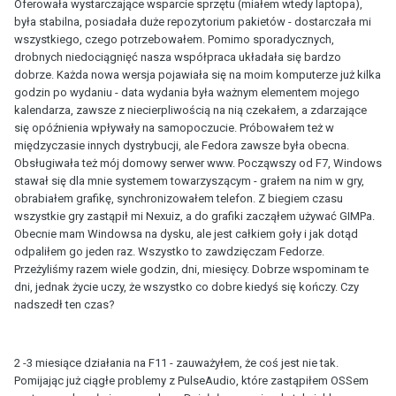
Oferowała wystarczające wsparcie sprzętu (miałem wtedy laptopa),
była stabilna, posiadała duże repozytorium pakietów - dostarczała mi
wszystkiego, czego potrzebowałem. Pomimo sporadycznych,
drobnych niedociągnięć nasza współpraca układała się bardzo
dobrze. Każda nowa wersja pojawiała się na moim komputerze już kilka
godzin po wydaniu - data wydania była ważnym elementem mojego
kalendarza, zawsze z niecierpliwością na nią czekałem, a zdarzające
się opóźnienia wpływały na samopoczucie. Próbowałem też w
międzyczasie innych dystrybucji, ale Fedora zawsze była obecna.
Obsługiwała też mój domowy serwer www. Począwszy od F7, Windows
stawał się dla mnie systemem towarzyszącym - grałem na nim w gry,
obrabiałem grafikę, synchronizowałem telefon. Z biegiem czasu
wszystkie gry zastąpił mi Nexuiz, a do grafiki zacząłem używać GIMPa.
Obecnie mam Windowsa na dysku, ale jest całkiem goły i jak dotąd
odpaliłem go jeden raz. Wszystko to zawdzięczam Fedorze.
Przeżyliśmy razem wiele godzin, dni, miesięcy. Dobrze wspominam te
dni, jednak życie uczy, że wszystko co dobre kiedyś się kończy. Czy
nadszedł ten czas?
2 -3 miesiące działania na F11 - zauważyłem, że coś jest nie tak.
Pomijając już ciągłe problemy z PulseAudio, które zastąpiłem OSSem