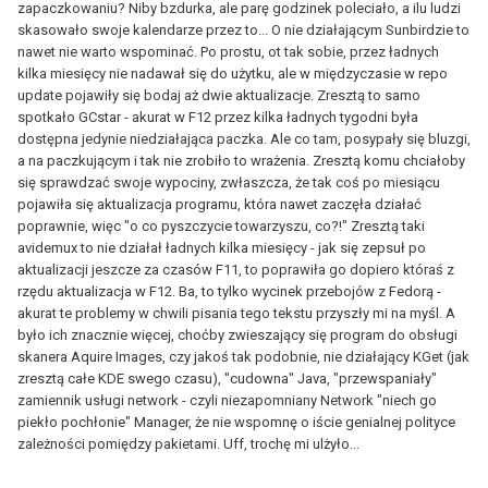
zapaczkowaniu? Niby bzdurka, ale parę godzinek poleciało, a ilu ludzi
skasowało swoje kalendarze przez to... O nie działającym Sunbirdzie to
nawet nie warto wspominać. Po prostu, ot tak sobie, przez ładnych
kilka miesięcy nie nadawał się do użytku, ale w międzyczasie w repo
update pojawiły się bodaj aż dwie aktualizacje. Zresztą to samo
spotkało GCstar - akurat w F12 przez kilka ładnych tygodni była
dostępna jedynie niedziałająca paczka. Ale co tam, posypały się bluzgi,
a na paczkującym i tak nie zrobiło to wrażenia. Zresztą komu chciałoby
się sprawdzać swoje wypociny, zwłaszcza, że tak coś po miesiącu
pojawiła się aktualizacja programu, która nawet zaczęła działać
poprawnie, więc "o co pyszczycie towarzyszu, co?!" Zresztą taki
avidemux to nie działał ładnych kilka miesięcy - jak się zepsuł po
aktualizacji jeszcze za czasów F11, to poprawiła go dopiero któraś z
rzędu aktualizacja w F12. Ba, to tylko wycinek przebojów z Fedorą -
akurat te problemy w chwili pisania tego tekstu przyszły mi na myśl. A
było ich znacznie więcej, choćby zwieszający się program do obsługi
skanera Aquire Images, czy jakoś tak podobnie, nie działający KGet (jak
zresztą całe KDE swego czasu), "cudowna" Java, "przewspaniały"
zamiennik usługi network - czyli niezapomniany Network "niech go
piekło pochłonie" Manager, że nie wspomnę o iście genialnej polityce
zależności pomiędzy pakietami. Uff, trochę mi ulżyło...