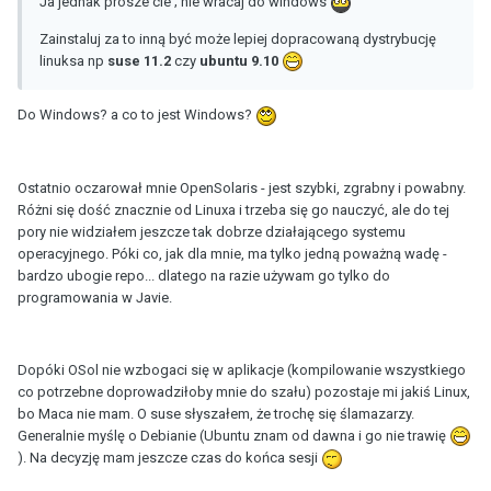
Ja jednak prosze cie ; nie wracaj do windows
Zainstaluj za to inną być może lepiej dopracowaną dystrybucję
linuksa np
suse 11.2
czy
ubuntu 9.10
Do Windows? a co to jest Windows?
Ostatnio oczarował mnie OpenSolaris - jest szybki, zgrabny i powabny.
Różni się dość znacznie od Linuxa i trzeba się go nauczyć, ale do tej
pory nie widziałem jeszcze tak dobrze działającego systemu
operacyjnego. Póki co, jak dla mnie, ma tylko jedną poważną wadę -
bardzo ubogie repo... dlatego na razie używam go tylko do
programowania w Javie.
Dopóki OSol nie wzbogaci się w aplikacje (kompilowanie wszystkiego
co potrzebne doprowadziłoby mnie do szału) pozostaje mi jakiś Linux,
bo Maca nie mam. O suse słyszałem, że trochę się ślamazarzy.
Generalnie myślę o Debianie (Ubuntu znam od dawna i go nie trawię
). Na decyzję mam jeszcze czas do końca sesji