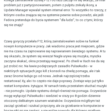
Kolega zainstalował dzisiaj F12 i od razu zaczął mi się skarżyć, że miał
problem już z partycjonowaniem, potem z pulpitu znikały ikony, a
Update Manager wywalał system internal error. To wszystko to rzeczy, z
którymi osoba znająca się na systemie pewnie sobie poradzi, ale jeśli
Fedora pretenduje do bycia systemem "dla ludzi", to co z tymi, którzy
się nie znają?
Czarę goryczy przelała F12, którą zainstalowałem sobie na funkiel
nowym komputerze w pracy. Jak wiadomo praca jest miejscem, gdzie
nie ma czasu na zajmowanie się naprawianiem świeżego systemu. A tu
się okazało, że system się wiesza! Nagle urywa się muzyka, myszka
zaczyna skakać, okna przestają reagować. Po chwili w Xach nie da się
już zrobić nic. Na ławie podejrzanych zasiadło PulseAudio - w
niektórych sytuacjach jego kill z konsoli na chwilę pomaga, ale i tak
zaraz Gnome ładuje go od nowa. Jednak najczęściej trzeba
restartować Xy, ale i to często nie daje poprawy. Zostaje więc już tylko
restart komputera. Irytujące. W ramach testu przestałem słuchać muzyki
- nie pomogło. Update systemu dotąd również nie pomaga. Oczywiście
mogę wyłączyć PulseAudio i siedzieć w ciszy po 8 godzin dziennie
otoczony delikatnym szumem wiatraków. Oczywiście mógłbym też
zacząć grzebać i szukać przyczyny, ale za grzebanie w komputerze w
biurze nikt mi nie zapłaci, a nie widzę powodu dla którego miałbym