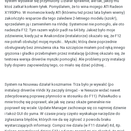
system wydawał się przymulony. Działał sprawnie, ale tak, jakby mu
ktoś zatkał korkiem tyłek. Pomyślałem, że to wina mojego ATI Radeon
X1950Pro. W momencie kiedy ATI (któremu też przez lata byłem wierny)
zakończyło wsparcie dla tego zaledwie 2-letniego modelu (szok!),
sprzedałem ją i zamieniłem na nVidię. Systemowi nie pomogło, ale oto
nadeszła F12. Tym razem wybór padł na 64 bity. Jakież było moje
zdziwienie, kiedy już w Anakondzie (instalatorze) okazało się, że F12
nie potrafi obsłużyć mojej myszki... Myszki, którą dwie poprzednie
obsługiwały bez zmrużenia oka. Na szczęście miałem pod ręką innego
gryzonia i gładko przebrnąłem przez instalację (później okazało się, że
testowa wersja driverów myszki pomogła). Ale problemy przy instalacji
były dopiero zapowiedzią tego, co miało się dziać później...
System na Nouveau działał koszmarnie. Trza było je wywalić (po
instalacji driverów nVidii Xy zaczęły śmigać - w Nexuize widać nawet
zdecydowaną poprawę płynności w stosunku do F11). PulseAudio u
mnie trochę się poprawił, ale jak się zaraz okaże generalnie nie
poprawił się wcale. Update Manager zachowuje się co najmniej dziwnie
i takoż GUI do yuma. W czasie pracy często wyskakuje narzędzie do
zgłaszania błędów, których nie da się zgłosić z powodu braku
wystarczających informacji. Compiz nie działa (w F11 działał) itd, itp.