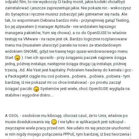
odpalić film, to nie wyskoczy Ci ładny monit, jakie kodeki chciałbyś
zainstalować i jeszcze zaprezentuje jakie. Nie pokaże nic - wskoczysz
do Synaptica i ręcznie musisz zobaczyć jaki gstreamer się nada. Ale
tak, to wspominam Debiana bardzo miło - przynajmniej gałąź Testing,
bo jej używałem (i manager Aptitude - nie widziałem lepszego
managera pakietów, Yum się chowa). a co do OpenSUSE to właśnie
testuję na VMware - na razie jest ok. Bardzo logicznie rozplanowane
menu ma (musiałem utworzyć panele na nowo ze standardowym
widokiem GNOME, gdyż nie trawię tego quasi-windowsowego menu
Start
). I ten ich sposób - przy ściąganiu paczek najpierw ściąga
jedną, później instaluje, następnie ściąga drugą i ją instaluje, później
trzecią...itd. Ale Yast jest kapitalny. Pobrałem headersy do kernela i gcc -
a PackageKit ciągle mu coś pobiera...pobiera....pobiera...pobiera - tym
bardziej, iż nie pokazał mi co chce instalować - po prostu zaczął
ściągać paczki
Systemów jest wiele, choć OpenSUSE wygląda na
stabilne i wygodne distro...
A OSOL - osobiście mu kibicuję, chociaż czuć, że to Unix, właśnie po
musie doedukowania się
I nie tylko w aplikacjach jest szkopuł -
zwyczajnie wiele pracy przed nim. Nie udało mi się jeszcze uruchomić
w nim nigdy mojego połączenia PPPoE, tym bardziej, iż bez tworzenia i