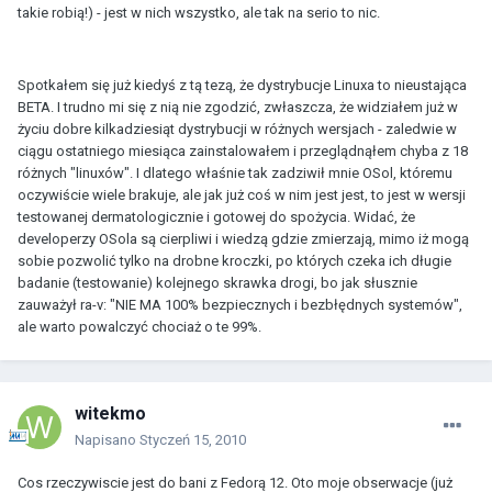
takie robią!) - jest w nich wszystko, ale tak na serio to nic.
Spotkałem się już kiedyś z tą tezą, że dystrybucje Linuxa to nieustająca
BETA. I trudno mi się z nią nie zgodzić, zwłaszcza, że widziałem już w
życiu dobre kilkadziesiąt dystrybucji w różnych wersjach - zaledwie w
ciągu ostatniego miesiąca zainstalowałem i przeglądnąłem chyba z 18
różnych "linuxów". I dlatego właśnie tak zadziwił mnie OSol, któremu
oczywiście wiele brakuje, ale jak już coś w nim jest jest, to jest w wersji
testowanej dermatologicznie i gotowej do spożycia. Widać, że
developerzy OSola są cierpliwi i wiedzą gdzie zmierzają, mimo iż mogą
sobie pozwolić tylko na drobne kroczki, po których czeka ich długie
badanie (testowanie) kolejnego skrawka drogi, bo jak słusznie
zauważył ra-v: "NIE MA 100% bezpiecznych i bezbłędnych systemów",
ale warto powalczyć chociaż o te 99%.
witekmo
Napisano
Styczeń 15, 2010
Cos rzeczywiscie jest do bani z Fedorą 12. Oto moje obserwacje (już