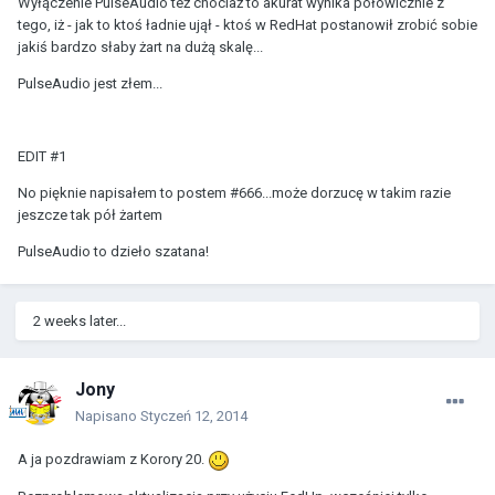
Wyłączenie PulseAudio też chociaż to akurat wynika połowicznie z
tego, iż - jak to ktoś ładnie ujął - ktoś w RedHat postanowił zrobić sobie
jakiś bardzo słaby żart na dużą skalę...
PulseAudio jest złem...
EDIT #1
No pięknie napisałem to postem #666...może dorzucę w takim razie
jeszcze tak pół żartem
PulseAudio to dzieło szatana!
2 weeks later...
Jony
Napisano
Styczeń 12, 2014
A ja pozdrawiam z Korory 20.