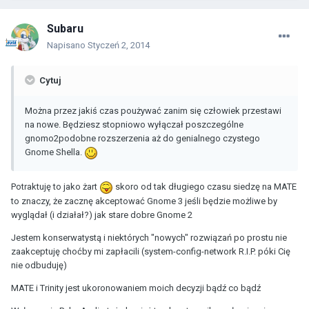
Subaru
Napisano
Styczeń 2, 2014
Cytuj
Można przez jakiś czas poużywać zanim się człowiek przestawi
na nowe. Będziesz stopniowo wyłączał poszczególne
gnomo2podobne rozszerzenia aż do genialnego czystego
Gnome Shella.
Potraktuję to jako żart
skoro od tak długiego czasu siedzę na MATE
to znaczy, że zacznę akceptować Gnome 3 jeśli będzie możliwe by
wyglądał (i działał?) jak stare dobre Gnome 2
Jestem konserwatystą i niektórych "nowych" rozwiązań po prostu nie
zaakceptuję choćby mi zapłacili (system-config-network R.I.P. póki Cię
nie odbuduję)
MATE i Trinity jest ukoronowaniem moich decyzji bądź co bądź