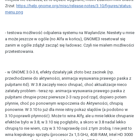
Zrzut:
https://help.gnome.org/misc/release-notes/3.10/figures/status-
menu.png
- testowa możliwość odpalenia systemu na Waylandzie. Niestety u mnie
a może jeszcze w ogóle (no Alfa w końcu), GNOME3 resetował się
zanim w ogóle zdążył zacząć się ładowac. Czyli nie miałem możliwości
przetestowania.
- w GNOME 3.0-3.6, efekty działały jak złoto bez zacinek (np.
przechodzenie do aktywności, animacja wysuwania prawego paska z
pulpitami itd). W 3.8 zaczęły nieco chrupać, choć aktualizacje nieco
załatały problem - teraz np. animacja wysuwania prawego paska z
pulpitami chrupie przez pierwsze 2-3 razy pod rząd, dopiero potem
płynnie, choć po ponownym wspoczenia do Aktywności, chrupią
ponownie. W 3.10 to już dla mnie istny pokaz slajdów (a podobno w
3.10 poprawili płynność). Może to wina Alfy, ale u mnie lekkie chrupanie
efektów było w 3.8, w 3.10 się pogłębiło, a skoro w 3.8 nadal lekko
chrupią to nie wiem, czy w 3.10 naprawdę coś z tym zrobią. I nie jest to
wina kiepskiego sprzętu (procesor 2x 1,5 GHz, 4GB RAM, Intel HD 3000