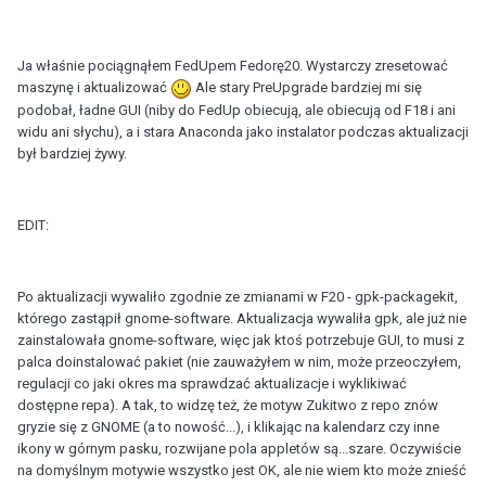
Ja właśnie pociągnąłem FedUpem Fedorę20. Wystarczy zresetować
maszynę i aktualizować
Ale stary PreUpgrade bardziej mi się
podobał, ładne GUI (niby do FedUp obiecują, ale obiecują od F18 i ani
widu ani słychu), a i stara Anaconda jako instalator podczas aktualizacji
był bardziej żywy.
EDIT:
Po aktualizacji wywaliło zgodnie ze zmianami w F20 - gpk-packagekit,
którego zastąpił gnome-software. Aktualizacja wywaliła gpk, ale już nie
zainstalowała gnome-software, więc jak ktoś potrzebuje GUI, to musi z
palca doinstalować pakiet (nie zauważyłem w nim, może przeoczyłem,
regulacji co jaki okres ma sprawdzać aktualizacje i wyklikiwać
dostępne repa). A tak, to widzę też, że motyw Zukitwo z repo znów
gryzie się z GNOME (a to nowość...), i klikając na kalendarz czy inne
ikony w górnym pasku, rozwijane pola appletów są...szare. Oczywiście
na domyślnym motywie wszystko jest OK, ale nie wiem kto może znieść