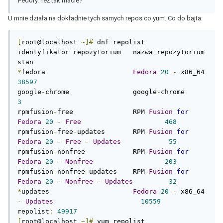
Fedory. Też tak macie?
U mnie działa na dokładnie tych samych repos co yum. Co do bajta:
[
root@localhost 
~]#
 dnf repolist

identyfikator repozytorium   nazwa repozytorium                                 
*
fedora                      
Fedora
20
-
 x86_
38597
google
-
chrome                google
-
chrome     
3
rpmfusion
-
free               RPM 
Fusion
for
Fedora
20
-
Free
468
rpmfusion
-
free
-
updates       RPM 
Fusion
for
Fedora
20
-
Free
-
Updates
55
rpmfusion
-
nonfree            RPM 
Fusion
for
Fedora
20
-
Nonfree
203
rpmfusion
-
nonfree
-
updates    RPM 
Fusion
for
Fedora
20
-
Nonfree
-
Updates
32
*
updates                     
Fedora
20
-
 x86_64 
-
Updates
10559
repolist
:
49917
[
root@localhost 
~]#