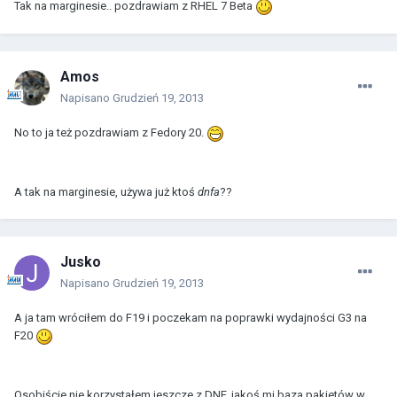
Tak na marginesie.. pozdrawiam z RHEL 7 Beta
Amos
Napisano
Grudzień 19, 2013
No to ja też pozdrawiam z Fedory 20.
A tak na marginesie, używa już ktoś
dnfa
??
Jusko
Napisano
Grudzień 19, 2013
A ja tam wróciłem do F19 i poczekam na poprawki wydajności G3 na
F20
Osobiście nie korzystałem jeszcze z DNF, jakoś mi baza pakietów w