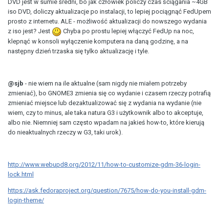
DVD jest w sumie średni, bo jak człowiek policzy czas ściągania ~4GB
iso DVD, doliczy aktualizacje po instalacji, to lepiej pociągnąć FedUpem
prosto z internetu. ALE - możliwość aktualizacji do nowszego wydania
z iso jest? Jest
Chyba po prostu lepiej włączyć FedUp na noc,
klepnąć w konsoli wyłączenie komputera na daną godzinę, a na
następny dzień trzaska się tylko aktualizację i tyle.
@sjb
- nie wiem na ile aktualne (sam nigdy nie miałem potrzeby
zmieniać), bo GNOME3 zmienia się co wydanie i czasem rzeczy potrafią
zmieniać miejsce lub dezaktualizować się z wydania na wydanie (nie
wiem, czy to minus, ale taka natura G3 i użytkownik albo to akceptuje,
albo nie. Niemniej sam często wpadam na jakieś how-to, które kierują
do nieaktualnych rzeczy w G3, taki urok).
http://www.webupd8.org/2012/11/how-to-customize-gdm-36-login-
lock.html
https://ask.fedoraproject.org/question/7675/how-do-you-install-gdm-
login-theme/