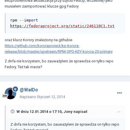
Bezproblemowa aktualizacja przy użyciu FedUp, wcześniej tylko
musiałem zaimportować klucze gpg Fedory
rpm 
--
import
https
:
//fedoraproject.org/static/246110C1.txt
oraz klucz Korory znaleziony na githubie
https://github.com/kororaproject/kp-korora-
release/blob/master/upstream/RPM-GPG-KEY-korora-20-primary
Z dnfa nie korzystam, bo zauważyłem że sprawdza on tylko repo
Fedory. Też tak macie?
@WalDo
Napisano
Styczeń 12, 2014
W dniu 12.01.2014 o 17:10, Jony napisał:
Z dnfa nie korzystam, bo zauważyłem że sprawdza on tylko repo