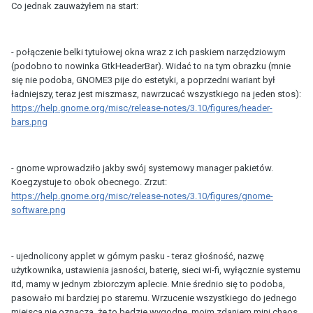
Co jednak zauważyłem na start:
- połączenie belki tytułowej okna wraz z ich paskiem narzędziowym
(podobno to nowinka GtkHeaderBar). Widać to na tym obrazku (mnie
się nie podoba, GNOME3 pije do estetyki, a poprzedni wariant był
ładniejszy, teraz jest miszmasz, nawrzucać wszystkiego na jeden stos):
https://help.gnome.org/misc/release-notes/3.10/figures/header-
bars.png
- gnome wprowadziło jakby swój systemowy manager pakietów.
Koegzystuje to obok obecnego. Zrzut:
https://help.gnome.org/misc/release-notes/3.10/figures/gnome-
software.png
- ujednolicony applet w górnym pasku - teraz głośność, nazwę
użytkownika, ustawienia jasności, baterię, sieci wi-fi, wyłącznie systemu
itd, mamy w jednym zbiorczym aplecie. Mnie średnio się to podoba,
pasowało mi bardziej po staremu. Wrzucenie wszystkiego do jednego
miejsca nie oznacza, że to będzie wygodne, moim zdaniem mini chaos.