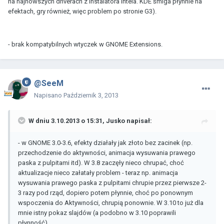
na najnowszych driverach z instalatora Intela. KDE śmiga płynnie na
efektach, gry również, więc problem po stronie G3).
- brak kompatybilnych wtyczek w GNOME Extensions.
@SeeM
Napisano
Październik 3, 2013
W dniu 3.10.2013 o 15:31, Jusko napisał:
- w GNOME 3.0-3.6, efekty działały jak złoto bez zacinek (np.
przechodzenie do aktywności, animacja wysuwania prawego
paska z pulpitami itd). W 3.8 zaczęły nieco chrupać, choć
aktualizacje nieco załatały problem - teraz np. animacja
wysuwania prawego paska z pulpitami chrupie przez pierwsze 2-
3 razy pod rząd, dopiero potem płynnie, choć po ponownym
wspoczenia do Aktywności, chrupią ponownie. W 3.10 to już dla
mnie istny pokaz slajdów (a podobno w 3.10 poprawili
płynność).