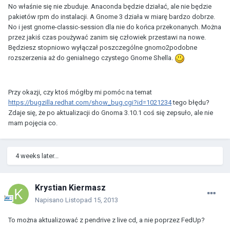
No właśnie się nie zbuduje. Anaconda będzie działać, ale nie będzie
pakietów rpm do instalacji. A Gnome 3 działa w miarę bardzo dobrze.
No i jest gnome-classic-session dla nie do końca przekonanych. Można
przez jakiś czas poużywać zanim się człowiek przestawi na nowe.
Będziesz stopniowo wyłączał poszczególne gnomo2podobne
rozszerzenia aż do genialnego czystego Gnome Shella.
Przy okazji, czy ktoś mógłby mi pomóc na temat
https://bugzilla.redhat.com/show_bug.cgi?id=1021234
tego błędu?
Zdaje się, że po aktualizacji do Gnoma 3.10.1 coś się zepsuło, ale nie
mam pojęcia co.
4 weeks later...
Krystian Kiermasz
Napisano
Listopad 15, 2013
To można aktualizować z pendrive z live cd, a nie poprzez FedUp?