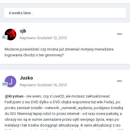
4 weeks later...
sjb
Napisano
Grudzień 12, 2013
Możecie powiedzieć czy można już zmieniać motywy menadzera
logowania chodzi o ten gnomowy?
Jusko
Napisano
Grudzień 16, 2013
@Krystian
- nie wiem, czy z LiveCD, ale możesz zaktualizować
FedUpem z iso DVD (tylko o DVD chyba wspomina też wiki Feda), po
prostu zamiast ścieżki --network _numerek_wydania, podajesz ścieżkę
do ISO. Niemniej lepiej robić to przez internet - od razu nowe pakiety, a
obrazy iso są w sumie zamrażane przez cykl swojego życia, więc po
instalacji i tak trzeba dociągnąć aktualizację. A sens aktualizacji z iso