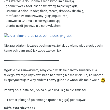
- rozszerzenie do Gnoma z repozytorium działają,
- gnome-tweak-tool jest odświeżony, fajnie wygląda,
- Chrome, Adobe Reader, flash, steam, dropbox działają,
- rpmfusion zaktualizowany, grają mp3ki i vlc,
- ustawienia Gnoma 3.8 nie wyparowują,
- sterów nvidii jeszcze nie sprawdzałem.
Nie zaglądałem jeszcze pod maskę, że tak powiem, więc u usługach i
kernelach dam znać jak zobaczę co i jak.
--------------------------------------------------------
Ogólnie nie zauważyłem, żeby cokolwiek się bardzo zmieniło. Dla
takiego szarego użytkownika to naprawdę nie ma wiele. To, że Gnome
eksperymentuje z Waylandem i nowy glibc nie wnoci dla mnie wiele.
Poniżej opis instalacji, bo na płycie DVD się to nie zmieści.
1. Format jakiegoś pojemnego (ponad 6 giga) pendrajwa:
mkfs.ext3 /dev/sdXY