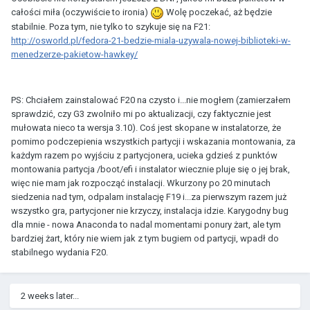
całości miła (oczywiście to ironia)
Wolę poczekać, aż będzie
stabilnie. Poza tym, nie tylko to szykuje się na F21:
http://osworld.pl/fedora-21-bedzie-miala-uzywala-nowej-biblioteki-w-
menedzerze-pakietow-hawkey/
PS: Chciałem zainstalować F20 na czysto i...nie mogłem (zamierzałem
sprawdzić, czy G3 zwolniło mi po aktualizacji, czy faktycznie jest
mułowata nieco ta wersja 3.10). Coś jest skopane w instalatorze, że
pomimo podczepienia wszystkich partycji i wskazania montowania, za
każdym razem po wyjściu z partycjonera, ucieka gdzieś z punktów
montowania partycja /boot/efi i instalator wiecznie pluje się o jej brak,
więc nie mam jak rozpocząć instalacji. Wkurzony po 20 minutach
siedzenia nad tym, odpalam instalację F19 i...za pierwszym razem już
wszystko gra, partycjoner nie krzyczy, instalacja idzie. Karygodny bug
dla mnie - nowa Anaconda to nadal momentami ponury żart, ale tym
bardziej żart, który nie wiem jak z tym bugiem od partycji, wpadł do
stabilnego wydania F20.
2 weeks later...