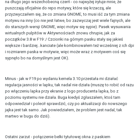
na długo jego wszechobecną czerń - co najwyżej irytuje mnie, że
puszczają oficjalnie do repo motywy, które się krzaczą, ale
przyzwyczaiłem się, że co zmiana GNOME, to musi iść za tym zmiana
motywu na inny (co nie jest łatwe, bo zazwyczaj jest wiele fajnych, ale
do starszych wersji GNOME, więc motyw się sypie). Pasek wysuwania
wirtualnych pulpitów w Aktywnościach znowu chrupie, jak za
początków 3.8 w F19 :/ Czcionki na górnym pasku stały się jakieś
większe i bardziej...kanciate (ale kombinowałem też wcześniej z ich dpi
i rozmiarem paska w motywie, więc może wraz z motywem coś się
sypnęło bo na domyślnym jest OK).
Minus - jak w F19 po wydaniu kernela 3.10 przestała mi działać
regulacja jasności w lapku, tak nadal nie działa (muszę to robić od razu
po włączeniu lapka przy ekranie z logo producenta lapka, bo z
poziomu systemu nie działa. Buga kiedyś zgłaszałem, ktoś tam
odpowiedział i polecił sprawdzić, czy po aktualizacji do nowszego
jajka jest tak samo. Jak powiedziałem, że problem jest nadal, tak
martwo w bugu do dziś).
Ostatni zarzut - połączenie belki tytułowej okna z paskiem