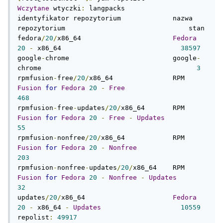
Wczytane
 wtyczki
:
 langpacks

identyfikator repozytorium             nazwa 
repozytorium                               stan

fedora
/
20
/
x86_64                       
Fedora
20
-
 x86_64                              
38597
google
-
chrome                          google
-
chrome                                       
3
rpmfusion
-
free
/
20
/
x86_64               RPM 
Fusion
for
Fedora
20
-
Free
468
rpmfusion
-
free
-
updates
/
20
/
x86_64       RPM 
Fusion
for
Fedora
20
-
Free
-
Updates
55
rpmfusion
-
nonfree
/
20
/
x86_64            RPM 
Fusion
for
Fedora
20
-
Nonfree
203
rpmfusion
-
nonfree
-
updates
/
20
/
x86_64    RPM 
Fusion
for
Fedora
20
-
Nonfree
-
Updates
32
updates
/
20
/
x86_64                      
Fedora
20
-
 x86_64 
-
Updates
10559
repolist
:
49917