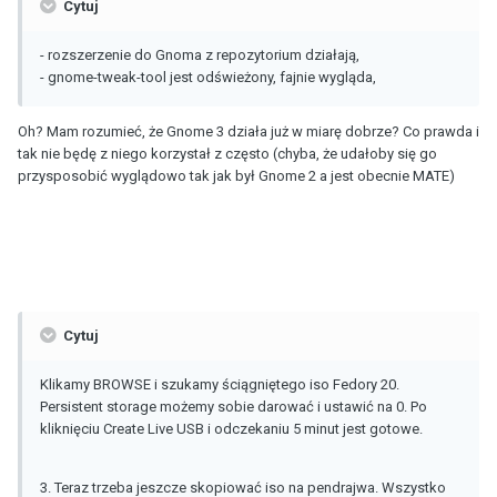
Cytuj
- rozszerzenie do Gnoma z repozytorium działają,
- gnome-tweak-tool jest odświeżony, fajnie wygląda,
Oh? Mam rozumieć, że Gnome 3 działa już w miarę dobrze? Co prawda i
tak nie będę z niego korzystał z często (chyba, że udałoby się go
przysposobić wyglądowo tak jak był Gnome 2 a jest obecnie MATE)
Cytuj
Klikamy BROWSE i szukamy ściągniętego iso Fedory 20.
Persistent storage możemy sobie darować i ustawić na 0. Po
kliknięciu Create Live USB i odczekaniu 5 minut jest gotowe.
3. Teraz trzeba jeszcze skopiować iso na pendrajwa. Wszystko