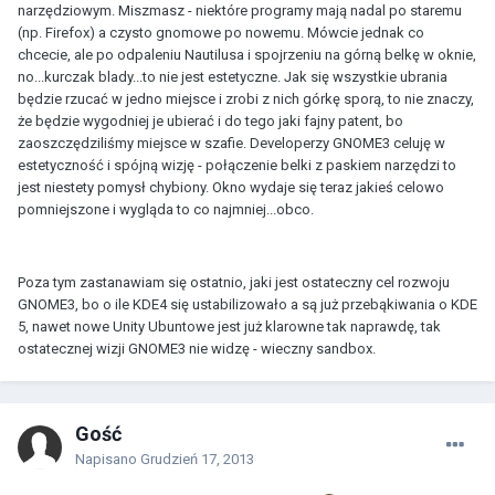
narzędziowym. Miszmasz - niektóre programy mają nadal po staremu
(np. Firefox) a czysto gnomowe po nowemu. Mówcie jednak co
chcecie, ale po odpaleniu Nautilusa i spojrzeniu na górną belkę w oknie,
no...kurczak blady...to nie jest estetyczne. Jak się wszystkie ubrania
będzie rzucać w jedno miejsce i zrobi z nich górkę sporą, to nie znaczy,
że będzie wygodniej je ubierać i do tego jaki fajny patent, bo
zaoszczędziliśmy miejsce w szafie. Developerzy GNOME3 celuję w
estetyczność i spójną wizję - połączenie belki z paskiem narzędzi to
jest niestety pomysł chybiony. Okno wydaje się teraz jakieś celowo
pomniejszone i wygląda to co najmniej...obco.
Poza tym zastanawiam się ostatnio, jaki jest ostateczny cel rozwoju
GNOME3, bo o ile KDE4 się ustabilizowało a są już przebąkiwania o KDE
5, nawet nowe Unity Ubuntowe jest już klarowne tak naprawdę, tak
ostatecznej wizji GNOME3 nie widzę - wieczny sandbox.
Gość
Napisano
Grudzień 17, 2013