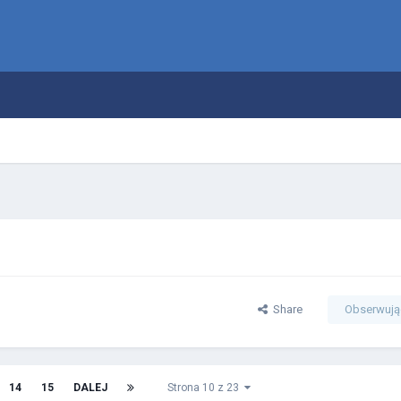
Share
Obserwują
14
15
DALEJ
Strona 10 z 23