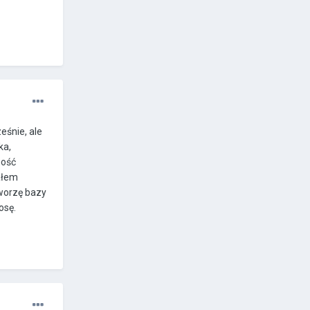
eśnie, ale
ka,
ność
ałem
tworzę bazy
osę.