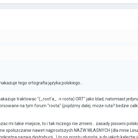
 nakazuje tego ortografia języka polskiego...
nakazuje traktowac "(_root'a_ → roota) ORT" jako blad, natomiast jedyn
orsowane na tym forum "roota" (pojdzmy dalej: moze ruta? bedzie cal
ac mi takie miejsce, to i tak niczego nie zmieni... zasady pisowni polsk
yslne spolszczanie nawet najprostszych NAZW WLASNYCH (dla mnie Lin
nkretna nazwa dystrybucji...) to po prostu glupota, a do jakich kalectw