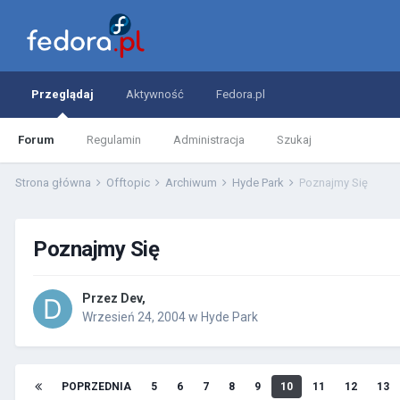
Przeglądaj
Aktywność
Fedora.pl
Forum
Regulamin
Administracja
Szukaj
Strona główna
Offtopic
Archiwum
Hyde Park
Poznajmy Się
Poznajmy Się
Przez
Dev
,
Wrzesień 24, 2004
w
Hyde Park
POPRZEDNIA
5
6
7
8
9
10
11
12
13