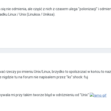
ię nie odmienia, ale część z nich z czasem ulega "polonizacji" i odmien
adku Linux / Unix (Linuksa / Uniksa).
ać rzeczy po imieniu Unix/Linux, brzydko to spolszczać w końcu to n
e nigdzie tu na forum nie napisałem przez "ks":shock: fuj
 wywala mi przy takim tworze błąd w odróżnieniu od "Unix"