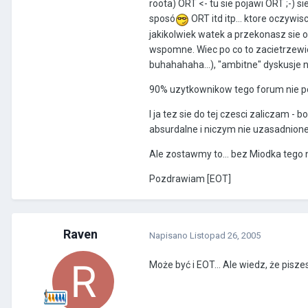
roota) ORT <- tu sie pojawi ORT ;-)
sposó
ORT itd itp... ktore oczywi
jakikolwiek watek a przekonasz sie o 
wspomne. Wiec po co to zacietrzewie
buhahahaha...), "ambitne" dyskusje n
90% uzytkownikow tego forum nie pot
I ja tez sie do tej czesci zaliczam -
absurdalne i niczym nie uzasadnion
Ale zostawmy to... bez Miodka tego 
Pozdrawiam [EOT]
Raven
Napisano
Listopad 26, 2005
Może być i EOT... Ale wiedz, że pis