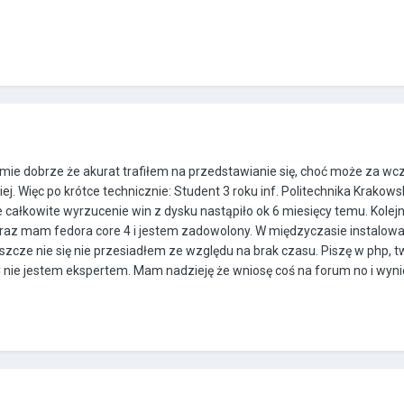
mie dobrze że akurat trafiłem na przedstawianie się, choć może za wcz
ej. Więc po krótce technicznie: Student 3 roku inf. Politechnika Krakows
e całkowite wyrzucenie win z dysku nastąpiło ok 6 miesięcy temu. Kolej
teraz mam fedora core 4 i jestem zadowolony. W międzyczasie instalow
eszcze nie się nie przesiadłem ze względu na brak czasu. Piszę w php, 
 C nie jestem ekspertem. Mam nadzieję że wniosę coś na forum no i wyni