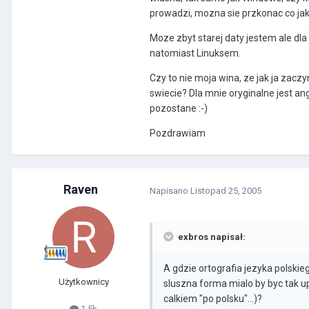
prowadzi, mozna sie przkonac co jaki
Moze zbyt starej daty jestem ale dl
natomiast Linuksem.
Czy to nie moja wina, ze jak ja zac
swiecie? Dla mnie oryginalne jest a
pozostane :-)
Pozdrawiam
Raven
Napisano
Listopad 25, 2005
exbros napisał:
A gdzie ortografia jezyka polskie
Użytkownicy
sluszna forma mialo by byc tak 
calkiem "po polsku"...)?
1.5k