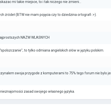
kazac mi takie miejsce, to i tak niczego nie zmieni...
ch źródeł (BTW nie mam pojęcia czy to dziedzina ortografi :>).
 najprostszych NAZW WLASNYCH
"spolszczanie", to tylko odmiana angielskich słów w języku polskim.
zaczynalem swoja przygode z komputerami to 75% tego forum nie bylo j
a nieznajomości zasad swojego własnego języka.