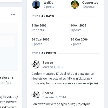
WalDo
Coppertop
9 posts
10 posts
POPULAR DAYS
3 Sie 2006
10 Kwi 2005
22 posts
10 posts
26 Cze 2005
30 Kwi 2006
8 posts
7 posts
POPULAR POSTS
Sorror
Marzec 1, 2012
Czolem mentoss47. Jesli chodzi o awatar, to
a sluszna
niestety go nie ustawiles (klik w nick, prawy
kiem "po
górny róg forum -> ustawienia -> zmien zdjecie)
Sorror
iej to zasady
Czerwiec 2, 2014
ux to nazwa
Ponieważ wątki tego typu służą już jedynie
 jezykowych