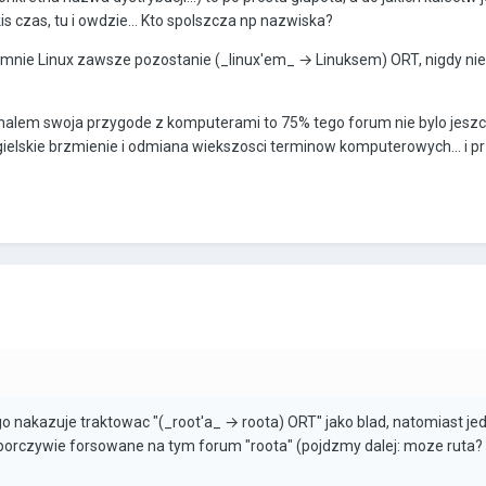
s czas, tu i owdzie... Kto spolszcza np nazwiska?
a mnie Linux zawsze pozostanie (_linux'em_ → Linuksem) ORT, nigdy ni
zynalem swoja przygode z komputerami to 75% tego forum nie bylo jesz
ngielskie brzmienie i odmiana wiekszosci terminow komputerowych... i p
go nakazuje traktowac "(_root'a_ → roota) ORT" jako blad, natomiast je
uporczywie forsowane na tym forum "roota" (pojdzmy dalej: moze ruta?