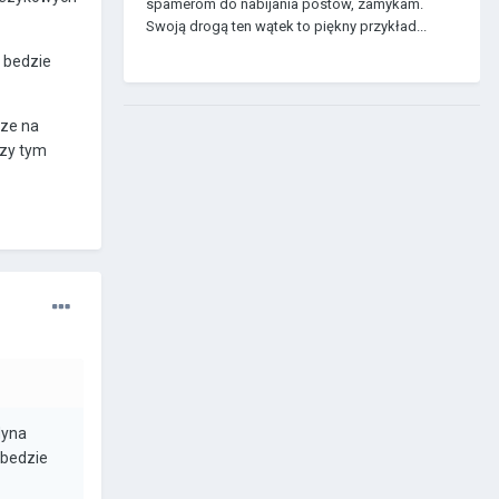
spamerom do nabijania postów, zamykam.
Swoją drogą ten wątek to piękny przykład...
e bedzie
cze na
rzy tym
dyna
 bedzie