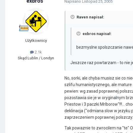
exbros
Napisano
Listopad 25, 2005
Raven napisał:
exbros napisał:
Użytkownicy
bezmyslne spolszczanie naw
2.1k
Skąd:
Lublin / Londyn
Jeszcze raz powtarzam - to nie je
No, sorki, ale chyba musisz sie co n
szlifu humanistycznego, ale mature 
pewien: wg zasad poprawnej polsz
pozostawia sie je w oryginalnym brzm
Priestow i 3 paczki Mrlborow"!!!... 
deklinacja ("odmiana slow w jezyku p
zaprzeczeniem poprawnej polszczy
Tak powaznie to zwrocilem na "te" O