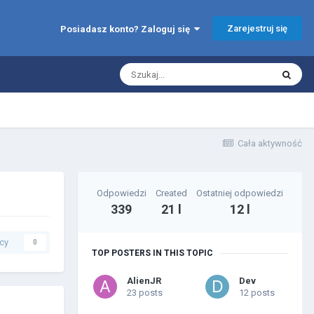
Zarejestruj się
Posiadasz konto? Zaloguj się
Cała aktywność
Odpowiedzi
Created
Ostatniej odpowiedzi
339
21 l
12 l
cy
0
TOP POSTERS IN THIS TOPIC
AlienJR
Dev
23 posts
12 posts