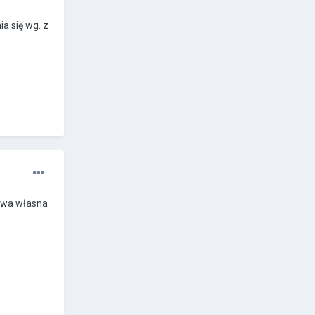
ia się wg. z
azwa własna