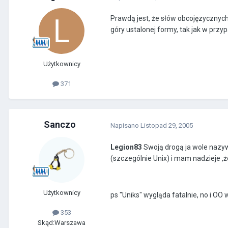
Prawdą jest, że słów obcojęzycznych s
góry ustalonej formy, tak jak w przyp
Użytkownicy
371
Sanczo
Napisano
Listopad 29, 2005
Legion83
Swoją drogą ja wole nazyw
(szczególnie Unix) i mam nadzieje ,ż
Użytkownicy
ps "Uniks" wygląda fatalnie, no i OO
353
Skąd:
Warszawa