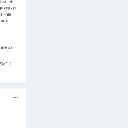
osub_ →
przejrzyj
a - nie
orum,
 mnie sa
ie" ;-)