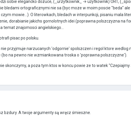
 siedzi sobie elegancko dozuce, (_urzytkownik_ → użytkownik) ORT, (_sp
scie bledami ortograficznymi nie sa (byc moze w moim poscie "beda" ale 
czym mowie...). O literowkach, bledach w interpunkcji, pisaniu mala liter
nie, dorabianie jakichs gornolotnych idei (poprawna polszczyzna na f
a temat znajomosci angielskiego...
rafi pisac po polsku.
 bo nie przyjmuje narzucanych 'odgornie' spolszczen i regol ktore wedlog
e (bo na pewno nie wzmiankowana troska o 'poprawna polszczyzne').
nie skonczymy, a poza tym ktos w koncu powie ze to watek "Czepiajmy S
zesz bzdury. A twoje argumenty są wręcz śmieszne.