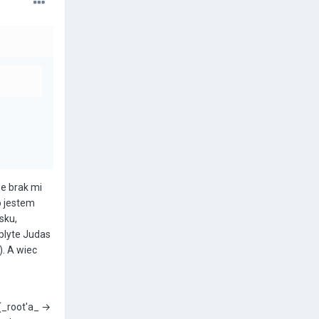
ze brak mi
o jestem
sku,
 plyte Judas
). A wiec
(_root'a_ →