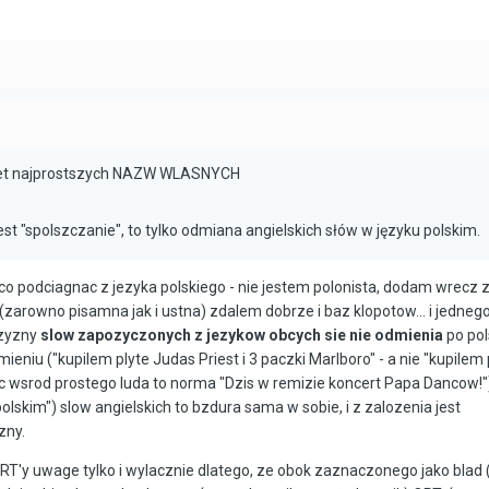
et najprostszych NAZW WLASNYCH
st "spolszczanie", to tylko odmiana angielskich słów w języku polskim.
ieco podciagnac z jezyka polskiego - nie jestem polonista, dodam wrecz 
(zarowno pisamna jak i ustna) zdalem dobrze i baz klopotow... i jedneg
czyzny
slow zapozyczonych z jezykow obcych sie nie odmienia
po pol
ieniu ("kupilem plyte Judas Priest i 3 paczki Marlboro" - a nie "kupilem
choc wsrod prostego luda to norma "Dzis w remizie koncert Papa Dancow!"
olskim") slow angielskich to bzdura sama w sobie, i z zalozenia jest
zny.
RT'y uwage tylko i wylacznie dlatego, ze obok zaznaczonego jako blad 