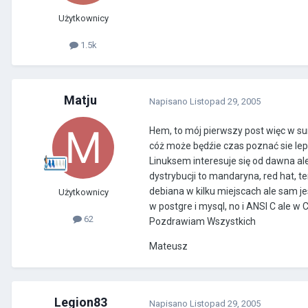
Użytkownicy
1.5k
Matju
Napisano
Listopad 29, 2005
Hem, to mój pierwszy post więc w su
cóż może będźie czas poznać sie lepi
Linuksem interesuje się od dawna al
dystrybucji to mandaryna, red hat, 
debiana w kilku miejscach ale sam j
Użytkownicy
w postgre i mysql, no i ANSI C ale w
62
Pozdrawiam Wszystkich
Mateusz
Legion83
Napisano
Listopad 29, 2005