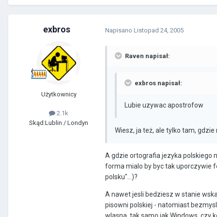
exbros
Napisano
Listopad 24, 2005
Raven napisał:
exbros napisał:
Użytkownicy
Lubie uzywac apostrofow
2.1k
Skąd:
Lublin / Londyn
Wiesz, ja też, ale tylko tam, gdzie
A gdzie ortografia jezyka polskiego 
forma mialo by byc tak uporczywie f
polsku"...)?
A nawet jesli bedziesz w stanie wskaz
pisowni polskiej - natomiast bezm
wlasna, tak samo jak Windows, czy ko